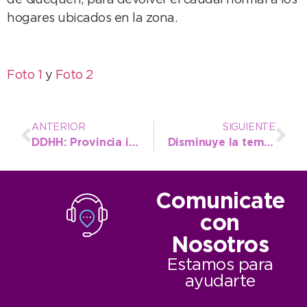
de Quequén; para devolver el caudal normal a los
hogares ubicados en la zona.
Foto 1
y
Foto 2
ANTERIOR
SIGUIENTE
DDHH: Provincia instaló dos muestras en el hall del municipio
Disminuye la temperatura, pero sin pronóstico de lluvias
Comunicate
con
Nosotros
Estamos para
ayudarte