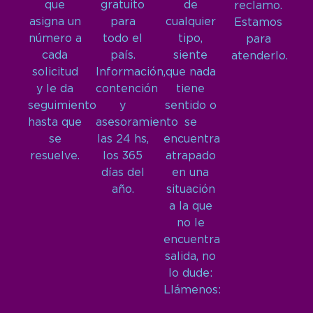
que
gratuito
de
reclamo.
asigna un
para
cualquier
Estamos
número a
todo el
tipo,
para
cada
país.
siente
atenderlo.
solicitud
Información,
que nada
y le da
contención
tiene
seguimiento
y
sentido o
hasta que
asesoramiento
se
se
las 24 hs,
encuentra
resuelve.
los 365
atrapado
días del
en una
año.
situación
a la que
no le
encuentra
salida, no
lo dude:
Llámenos: