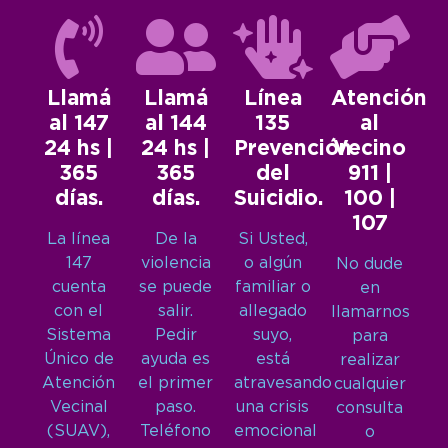
Llamá
Llamá
Línea
Atención
al 147
al 144
135
al
24 hs |
24 hs |
Prevención
Vecino
365
365
del
911 |
días.
días.
Suicidio.
100 |
107
La línea
De la
Si Usted,
147
violencia
o algún
No dude
cuenta
se puede
familiar o
en
con el
salir.
allegado
llamarnos
Sistema
Pedir
suyo,
para
Único de
ayuda es
está
realizar
Atención
el primer
atravesando
cualquier
Vecinal
paso.
una crisis
consulta
(SUAV),
Teléfono
emocional
o