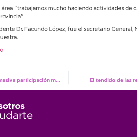
el área “trabajamos mucho haciendo actividades de c
rovincia”.
ente Dr. Facundo López, fue el secretario General, M
uestra.
eo
Atletismo: La calidad de disertantes y la masiva participación marcaron el éxito del Campamento
El tendido de las 
sotros
udarte