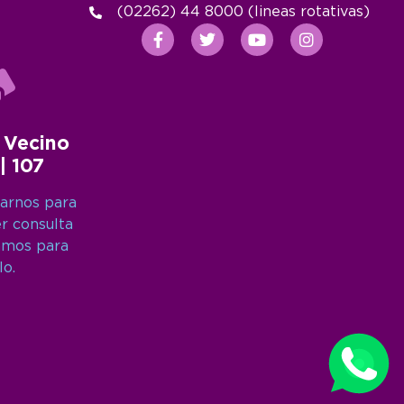
(02262) 44 8000 (lineas rotativas)
 Vecino
 | 107
arnos para
er consulta
amos para
lo.