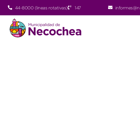
44-8000 (lineas rotativas)
147
informes@n