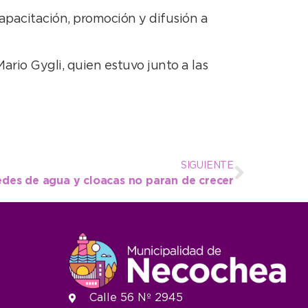
apacitación, promoción y difusión a
ario Gygli, quien estuvo junto a las
SIGUIENTE
redes de agua y cloacas no paran de crecer
Calle 56 Nº 2945