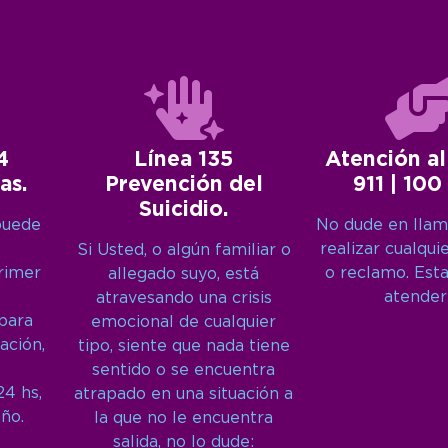
4
Línea 135
Atención al
as.
Prevención del
911 | 100
Suicidio.
puede
No dude en llam
realizar cualqui
Si Usted, o algún familiar o
primer
o reclamo. Est
allegado suyo, está
atender
atravesando una crisis
 para
emocional de cualquier
ación,
tipo, siente que nada tiene
sentido o se encuentra
24 hs,
atrapado en una situación a
año.
la que no le encuentra
salida, no lo dude: