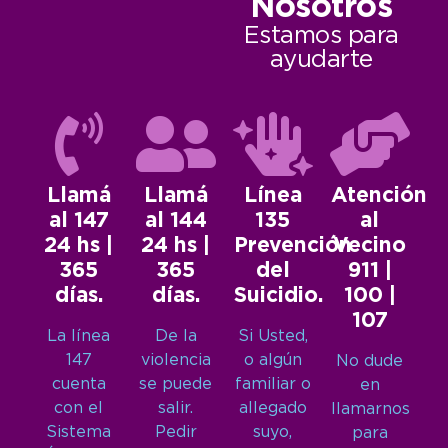
Nosotros
Estamos para
ayudarte
Llamá
Llamá
Línea
Atención
al 147
al 144
135
al
24 hs |
24 hs |
Prevención
Vecino
365
365
del
911 |
días.
días.
Suicidio.
100 |
107
La línea
De la
Si Usted,
147
violencia
o algún
No dude
cuenta
se puede
familiar o
en
con el
salir.
allegado
llamarnos
Sistema
Pedir
suyo,
para