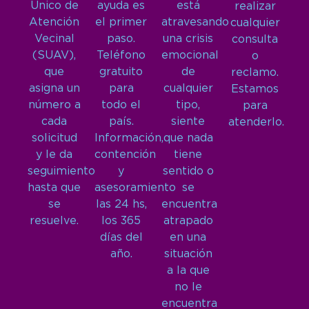
Único de
ayuda es
está
realizar
Atención
el primer
atravesando
cualquier
Vecinal
paso.
una crisis
consulta
(SUAV),
Teléfono
emocional
o
que
gratuito
de
reclamo.
asigna un
para
cualquier
Estamos
número a
todo el
tipo,
para
cada
país.
siente
atenderlo.
solicitud
Información,
que nada
y le da
contención
tiene
seguimiento
y
sentido o
hasta que
asesoramiento
se
se
las 24 hs,
encuentra
resuelve.
los 365
atrapado
días del
en una
año.
situación
a la que
no le
encuentra