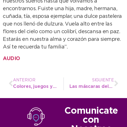
nuestros sueños hasta que volvamos a
encontrarnos. Fuiste una hija, madre, hermana,
cuñada, tía, esposa ejemplar, una dulce pastelera
que nos llenó de dulzura. Vuela alto entre las
flores del cielo como un colibrí, descansa en paz.
Estarás en nuestra alma y corazón para siempre.
Así te recuerda tu familia”.
AUDIO
ANTERIOR
SIGUIENTE
Colores, juegos y ternura se combinaron para celebrar el Día de los Jardines de Infantes
Las máscaras del carnaval despertaron la curiosidad de los alumnos de la Escuela Primaria N° 2
Comunicate
con