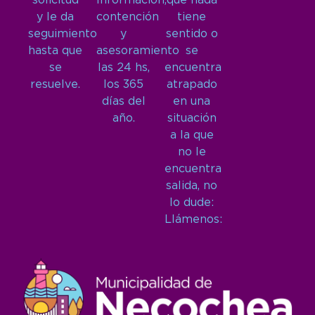
solicitud
Información,
que nada
y le da
contención
tiene
seguimiento
y
sentido o
hasta que
asesoramiento
se
se
las 24 hs,
encuentra
resuelve.
los 365
atrapado
días del
en una
año.
situación
a la que
no le
encuentra
salida, no
lo dude:
Llámenos: