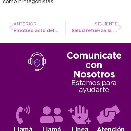
como protagonistas.
ANTERIOR
SIGUIENTE
Emotivo acto del 3J en Necochea con homenaje a Magalí Vera y las víctimas de violencia de género
Salud refuerza la prevención con una nueva campaña gratuita de testeos de HIV y Sífilis
Comunicate
con
Nosotros
Estamos para
ayudarte
Llamá
Llamá
Línea
Atención