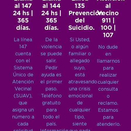
al 147
al 144
135
al
24 hs |
24 hs |
Prevención
Vecino
365
365
del
911 |
días.
días.
Suicidio.
100 |
107
La línea
De la
Si Usted,
147
violencia
o algún
No dude
cuenta
se puede
familiar o
en
con el
salir.
allegado
llamarnos
Sistema
Pedir
suyo,
para
Único de
ayuda es
está
realizar
Atención
el primer
atravesando
cualquier
Vecinal
paso.
una crisis
consulta
(SUAV),
Teléfono
emocional
o
que
gratuito
de
reclamo.
asigna un
para
cualquier
Estamos
número a
todo el
tipo,
para
cada
país.
siente
atenderlo.