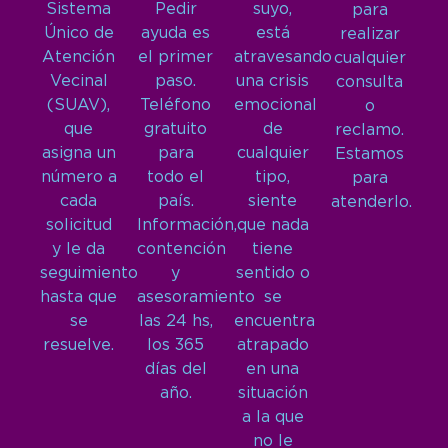
Sistema
Pedir
suyo,
para
Único de
ayuda es
está
realizar
Atención
el primer
atravesando
cualquier
Vecinal
paso.
una crisis
consulta
(SUAV),
Teléfono
emocional
o
que
gratuito
de
reclamo.
asigna un
para
cualquier
Estamos
número a
todo el
tipo,
para
cada
país.
siente
atenderlo.
solicitud
Información,
que nada
y le da
contención
tiene
seguimiento
y
sentido o
hasta que
asesoramiento
se
se
las 24 hs,
encuentra
resuelve.
los 365
atrapado
días del
en una
año.
situación
a la que
no le