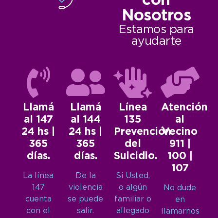
con
Nosotros
Estamos para
ayudarte
Llamá
Llamá
Línea
Atención
al 147
al 144
135
al
24 hs |
24 hs |
Prevención
Vecino
365
365
del
911 |
días.
días.
Suicidio.
100 |
107
La línea
De la
Si Usted,
147
violencia
o algún
No dude
cuenta
se puede
familiar o
en
con el
salir.
allegado
llamarnos