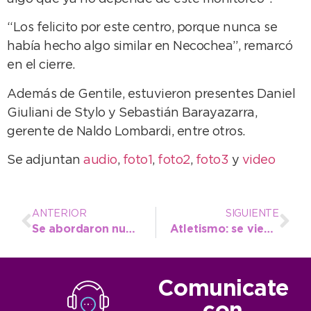
“Los felicito por este centro, porque nunca se
había hecho algo similar en Necochea”, remarcó
en el cierre.
Además de Gentile, estuvieron presentes Daniel
Giuliani de Stylo y Sebastián Barayazarra,
gerente de Naldo Lombardi, entre otros.
Se adjuntan
audio
,
foto1
,
foto2
,
foto3
y
video
ANTERIOR
SIGUIENTE
Se abordaron nuevos enfoques sobre Discapacidad y el Proceso hacia la Inclusión
Atletismo: se viene un mes muy intenso para la Escuela Municipal
Comunicate