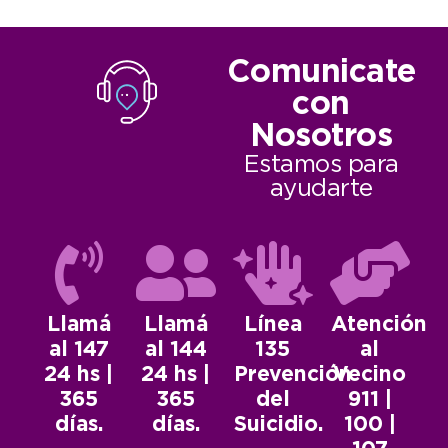
Comunicate
con
Nosotros
Estamos para
ayudarte
Llamá
Llamá
Línea
Atención
al 147
al 144
135
al
24 hs |
24 hs |
Prevención
Vecino
365
365
del
911 |
días.
días.
Suicidio.
100 |