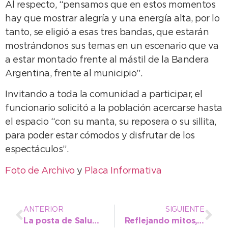
Al respecto, “pensamos que en estos momentos
hay que mostrar alegría y una energía alta, por lo
tanto, se eligió a esas tres bandas, que estarán
mostrándonos sus temas en un escenario que va
a estar montado frente al mástil de la Bandera
Argentina, frente al municipio”.
Invitando a toda la comunidad a participar, el
funcionario solicitó a la población acercarse hasta
el espacio “con su manta, su reposera o su sillita,
para poder estar cómodos y disfrutar de los
espectáculos”.
Foto de Archivo
y
Placa Informativa
ANTERIOR
SIGUIENTE
La posta de Salud y Prevención de Av. 10 y 183 ya está al servicio del vecino
Reflejando mitos, leyendas e historias de Necochea, ya se interviene la Peatonal 83