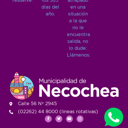
resuelve.
los 365
atrapado
días del
en una
año.
situación
a la que
no le
encuentra
salida, no
lo dude:
Llámenos:
Calle 56 Nº 2945
(02262) 44 8000 (lineas rotativas)