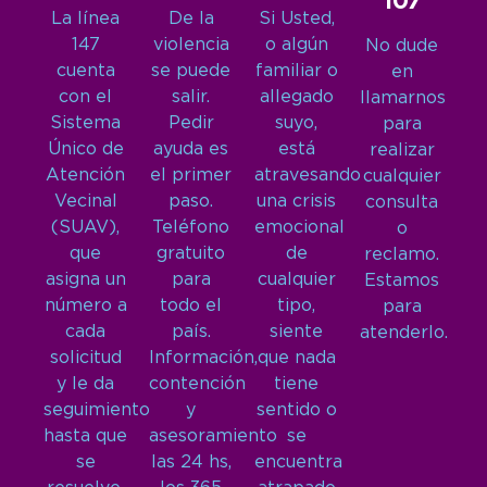
107
La línea
De la
Si Usted,
147
violencia
o algún
No dude
cuenta
se puede
familiar o
en
con el
salir.
allegado
llamarnos
Sistema
Pedir
suyo,
para
Único de
ayuda es
está
realizar
Atención
el primer
atravesando
cualquier
Vecinal
paso.
una crisis
consulta
(SUAV),
Teléfono
emocional
o
que
gratuito
de
reclamo.
asigna un
para
cualquier
Estamos
número a
todo el
tipo,
para
cada
país.
siente
atenderlo.
solicitud
Información,
que nada
y le da
contención
tiene
seguimiento
y
sentido o
hasta que
asesoramiento
se
se
las 24 hs,
encuentra