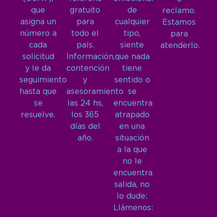
que
gratuito
de
reclamo.
asigna un
para
cualquier
Estamos
número a
todo el
tipo,
para
cada
país.
siente
atenderlo.
solicitud
Información,
que nada
y le da
contención
tiene
seguimiento
y
sentido o
hasta que
asesoramiento
se
se
las 24 hs,
encuentra
resuelve.
los 365
atrapado
días del
en una
año.
situación
a la que
no le
encuentra
salida, no
lo dude:
Llámenos: