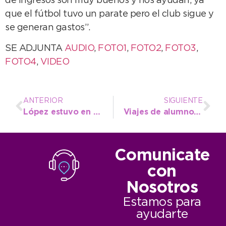
de ingresos son muy buenos y nos ayudan, ya
que el fútbol tuvo un parate pero el club sigue y
se generan gastos”.
SE ADJUNTA
AUDIO
,
FOTO1
,
FOTO2
,
FOTO3
,
FOTO4
,
VIDEO
ANTERIOR
SIGUIENTE
López estuvo en el Barrio Los Naranjos y observó la segunda etapa de arreglo de calles
Viajes de alumnos a la Escuela Agropecuaria: el municipio garantiza el servicio de acompañantes
Comunicate
con
Nosotros
Estamos para
ayudarte