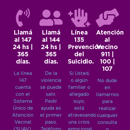
Llamá
Llamá
Línea
Atención
al 147
al 144
135
al
24 hs |
24 hs |
Prevención
Vecino
365
365
del
911 |
días.
días.
Suicidio.
100 |
107
La línea
De la
Si Usted,
147
violencia
o algún
No dude
cuenta
se puede
familiar o
en
con el
salir.
allegado
llamarnos
Sistema
Pedir
suyo,
para
Único de
ayuda es
está
realizar
Atención
el primer
atravesando
cualquier
Vecinal
paso.
una crisis
consulta
(SUAV),
Teléfono
emocional
o