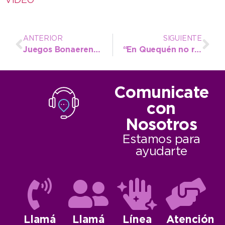
VIDEO
ANTERIOR
SIGUIENTE
Juegos Bonaerenses: los chicos de natación y acuatlón rumbo a Miramar
“En Quequén no recuerdo una fiesta así”: la alegría de las instituciones locales
Comunicate
con
Nosotros
Estamos para
ayudarte
Llamá
Llamá
Línea
Atención