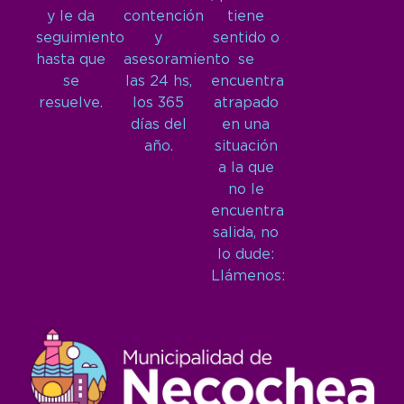
y le da
contención
tiene
seguimiento
y
sentido o
hasta que
asesoramiento
se
se
las 24 hs,
encuentra
resuelve.
los 365
atrapado
días del
en una
año.
situación
a la que
no le
encuentra
salida, no
lo dude:
Llámenos: