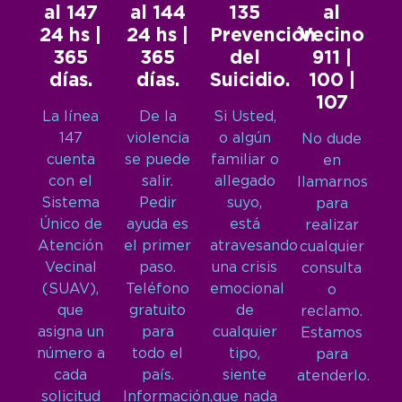
al 147
al 144
135
al
24 hs |
24 hs |
Prevención
Vecino
365
365
del
911 |
días.
días.
Suicidio.
100 |
107
La línea
De la
Si Usted,
147
violencia
o algún
No dude
cuenta
se puede
familiar o
en
con el
salir.
allegado
llamarnos
Sistema
Pedir
suyo,
para
Único de
ayuda es
está
realizar
Atención
el primer
atravesando
cualquier
Vecinal
paso.
una crisis
consulta
(SUAV),
Teléfono
emocional
o
que
gratuito
de
reclamo.
asigna un
para
cualquier
Estamos
número a
todo el
tipo,
para
cada
país.
siente
atenderlo.
solicitud
Información,
que nada