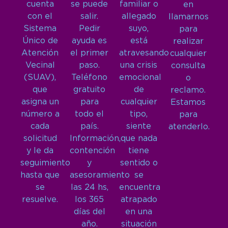
cuenta
se puede
familiar o
en
con el
salir.
allegado
llamarnos
Sistema
Pedir
suyo,
para
Único de
ayuda es
está
realizar
Atención
el primer
atravesando
cualquier
Vecinal
paso.
una crisis
consulta
(SUAV),
Teléfono
emocional
o
que
gratuito
de
reclamo.
asigna un
para
cualquier
Estamos
número a
todo el
tipo,
para
cada
país.
siente
atenderlo.
solicitud
Información,
que nada
y le da
contención
tiene
seguimiento
y
sentido o
hasta que
asesoramiento
se
se
las 24 hs,
encuentra
resuelve.
los 365
atrapado
días del
en una
año.
situación