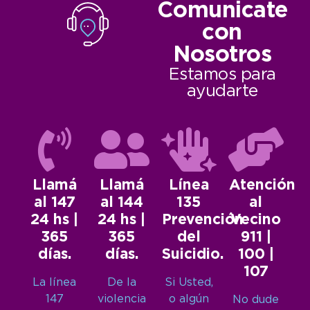
Comunicate
con
Nosotros
Estamos para
ayudarte
Llamá
Llamá
Línea
Atención
al 147
al 144
135
al
24 hs |
24 hs |
Prevención
Vecino
365
365
del
911 |
días.
días.
Suicidio.
100 |
107
La línea
De la
Si Usted,
147
violencia
o algún
No dude