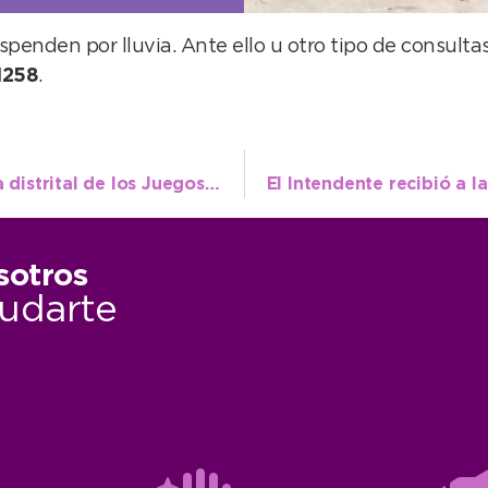
spenden por lluvia. Ante ello u otro tipo de consult
1258
.
Masiva participación de chicos en la etapa distrital de los Juegos Escolares Bonaerenses
sotros
udarte