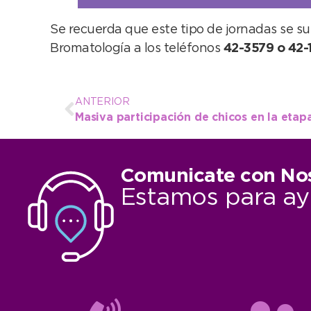
Se recuerda que este tipo de jornadas se su
Bromatología a los teléfonos
42-3579 o 42-
ANTERIOR
Comunicate con No
Estamos para ay