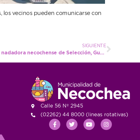
as, los vecinos pueden comunicarse con
SIGUIENTE
El Intendente recibió a la nadadora necochense de Selección, Guadalupe Angiolini
Calle 56 Nº 2945
(02262) 44 8000 (lineas rotativas)