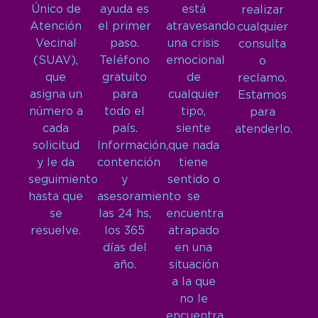
Único de
ayuda es
está
realizar
Atención
el primer
atravesando
cualquier
Vecinal
paso.
una crisis
consulta
(SUAV),
Teléfono
emocional
o
que
gratuito
de
reclamo.
asigna un
para
cualquier
Estamos
número a
todo el
tipo,
para
cada
país.
siente
atenderlo.
solicitud
Información,
que nada
y le da
contención
tiene
seguimiento
y
sentido o
hasta que
asesoramiento
se
se
las 24 hs,
encuentra
resuelve.
los 365
atrapado
días del
en una
año.
situación
a la que
no le
encuentra