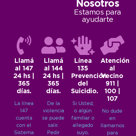
Nosotros
Estamos para
ayudarte
Llamá
Llamá
Línea
Atención
al 147
al 144
135
al
24 hs |
24 hs |
Prevención
Vecino
365
365
del
911 |
días.
días.
Suicidio.
100 |
107
La línea
De la
Si Usted,
147
violencia
o algún
No dude
cuenta
se puede
familiar o
en
con el
salir.
allegado
llamarnos
Sistema
Pedir
suyo,
para