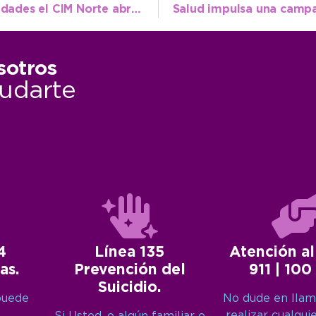
Mientras busca ampliar su oferta de actividades el CIM Norte abre inscripciones
sotros
udarte
4
Línea 135
Atención al
as.
Prevención del
911 | 100
Suicidio.
puede
No dude en llam
realizar cualqui