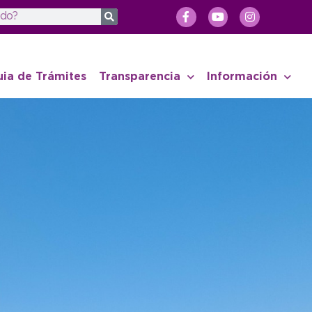
uia de Trámites
Transparencia
Información