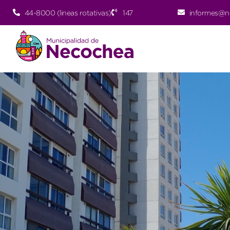
44-8000 (lineas rotativas)
147
informes@n