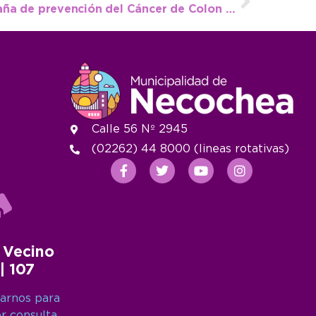
Salud impulsa una campaña de prevención del Cáncer de Colon durante todo marzo
Calle 56 Nº 2945
(02262) 44 8000 (lineas rotativas)
 Vecino
 | 107
arnos para
er consulta