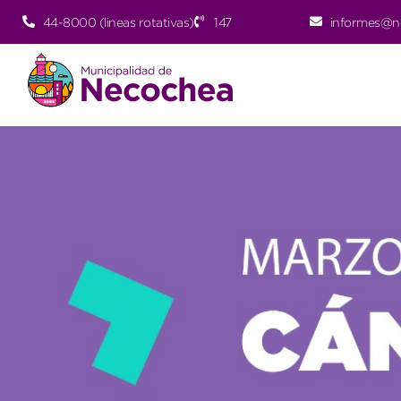
44-8000 (lineas rotativas)
147
informes@n