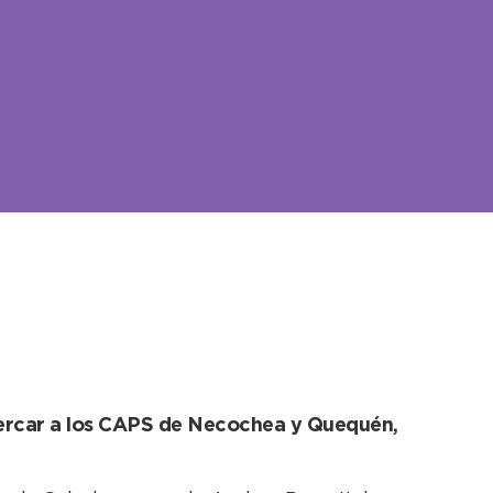
l Cáncer de Colon
acercar a los CAPS de Necochea y Quequén,