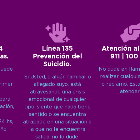
4
Línea 135
Atención al
as.
Prevención del
911 | 100
Suicidio.
puede
No dude en llam
realizar cualqui
Si Usted, o algún familiar o
primer
o reclamo. Est
allegado suyo, está
atender
atravesando una crisis
 para
emocional de cualquier
ación,
tipo, siente que nada tiene
sentido o se encuentra
24 hs,
atrapado en una situación a
año.
la que no le encuentra
salida, no lo dude: