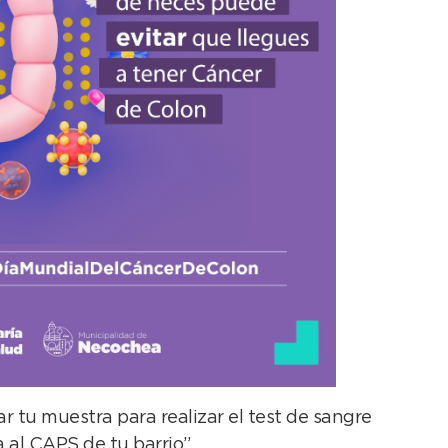
r tu muestra para realizar el test de sangre
a al CAPS de tu barrio”.