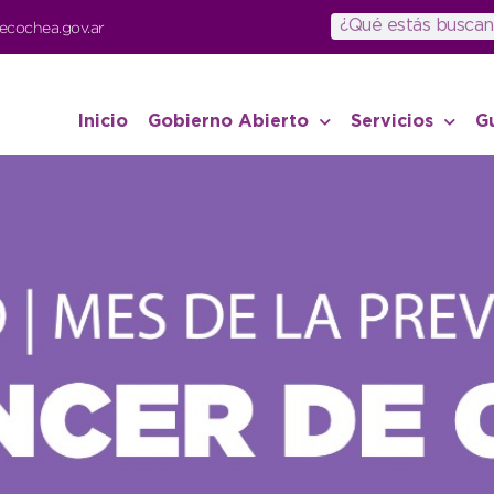
ecochea.gov.ar
Inicio
Gobierno Abierto
Servicios
G