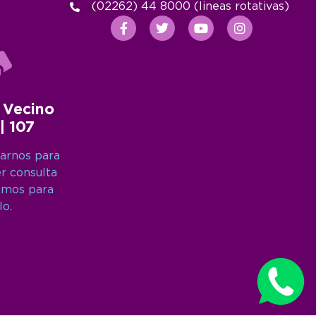
(02262) 44 8000 (lineas rotativas)
 Vecino
 | 107
arnos para
er consulta
amos para
lo.