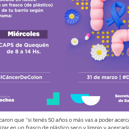
caron que “si tenés 50 años o más vas a poder acerca
zar en un frasco de plástico seco y limpio y acercarl