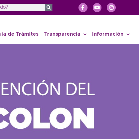
uia de Trámites
Transparencia
Información