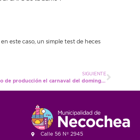
en este caso, un simple test de heces
SIGUIENTE
Al cabo de un fino trabajo de producción el carnaval del domingo tendrá un centenar de máscaras
Calle 56 Nº 2945