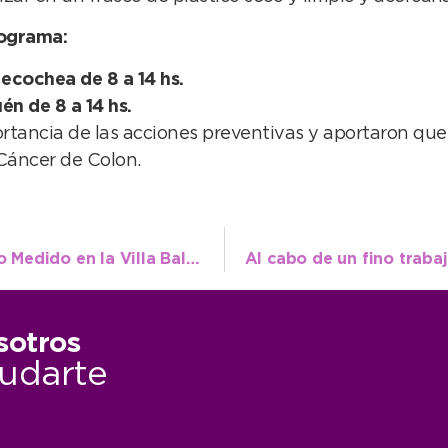
nograma:
ecochea de 8 a 14 hs.
n de 8 a 14 hs.
rtancia de las acciones preventivas y aportaron que 
 Cáncer de Colon.
Este viernes 28 finaliza el Estacionamiento Medido en la Villa Balnearia
sotros
udarte