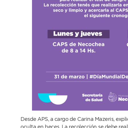
Desde APS, a cargo de Carina Mazeris, expli
oculta en heces. La recolección se debe reali