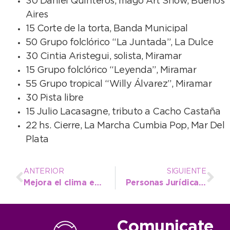
30 Daniel Quinteros, mago Art Show, Buenos
Aires
15 Corte de la torta, Banda Municipal
50 Grupo folclórico “La Juntada”, La Dulce
30 Cintia Aristegui, solista, Miramar
15 Grupo folclórico “Leyenda”, Miramar
55 Grupo tropical “Willy Álvarez”, Miramar
30 Pista libre
15 Julio Lacasagne, tributo a Cacho Castaña
22 hs. Cierre, La Marcha Cumbia Pop, Mar Del
Plata
ANTERIOR
SIGUIENTE
Mejora el clima en vísperas de Semana Santa
Personas Jurídicas y ENTUR, con integrantes de centros de jubilados
Comunicate