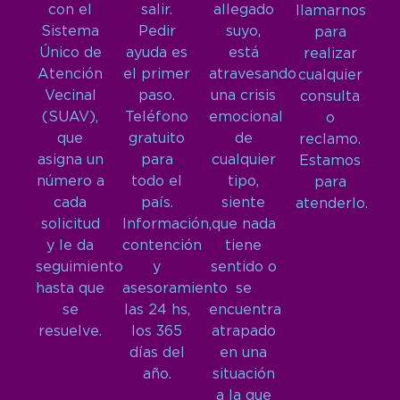
con el
salir.
allegado
llamarnos
Sistema
Pedir
suyo,
para
Único de
ayuda es
está
realizar
Atención
el primer
atravesando
cualquier
Vecinal
paso.
una crisis
consulta
(SUAV),
Teléfono
emocional
o
que
gratuito
de
reclamo.
asigna un
para
cualquier
Estamos
número a
todo el
tipo,
para
cada
país.
siente
atenderlo.
solicitud
Información,
que nada
y le da
contención
tiene
seguimiento
y
sentido o
hasta que
asesoramiento
se
se
las 24 hs,
encuentra
resuelve.
los 365
atrapado
días del
en una
año.
situación
a la que