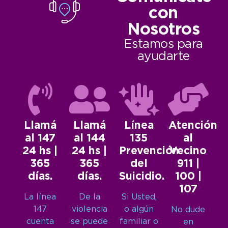
con
Nosotros
Estamos para
ayudarte
Llamá
Llamá
Línea
Atención
al 147
al 144
135
al
24 hs |
24 hs |
Prevención
Vecino
365
365
del
911 |
días.
días.
Suicidio.
100 |
107
La línea
De la
Si Usted,
147
violencia
o algún
No dude
cuenta
se puede
familiar o
en