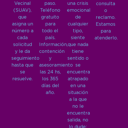
Vecinal
paso.
una crisis
consulta
(SUAV),
Teléfono
emocional
o
que
gratuito
de
reclamo.
asigna un
para
cualquier
Estamos
número a
todo el
tipo,
para
cada
país.
siente
atenderlo.
solicitud
Información,
que nada
y le da
contención
tiene
seguimiento
y
sentido o
hasta que
asesoramiento
se
se
las 24 hs,
encuentra
resuelve.
los 365
atrapado
días del
en una
año.
situación
a la que
no le
encuentra
salida, no
lo dude: