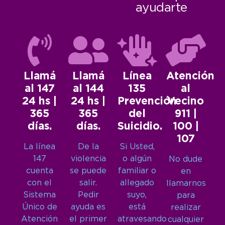
ayudarte
Llamá
Llamá
Línea
Atención
al 147
al 144
135
al
24 hs |
24 hs |
Prevención
Vecino
365
365
del
911 |
días.
días.
Suicidio.
100 |
107
La línea
De la
Si Usted,
147
violencia
o algún
No dude
cuenta
se puede
familiar o
en
con el
salir.
allegado
llamarnos
Sistema
Pedir
suyo,
para
Único de
ayuda es
está
realizar
Atención
el primer
atravesando
cualquier