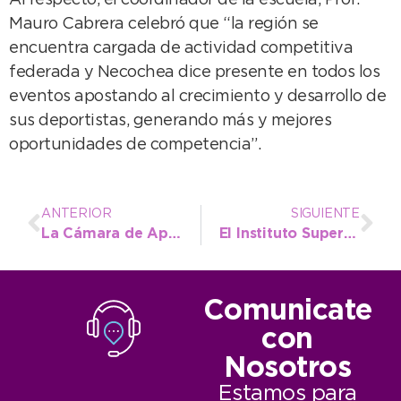
Al respecto, el coordinador de la escuela, Prof.
Mauro Cabrera celebró que “la región se
encuentra cargada de actividad competitiva
federada y Necochea dice presente en todos los
eventos apostando al crecimiento y desarrollo de
sus deportistas, generando más y mejores
oportunidades de competencia”.
ANTERIOR
SIGUIENTE
La Cámara de Apelación convalidó el procedimiento municipal y dejó sin efecto la suspensión de la subasta del Complejo Casino
El Instituto Superior Municipal celebra su 2° aniversario con el acto de este viernes y la función del domingo
Comunicate
con
Nosotros
Estamos para