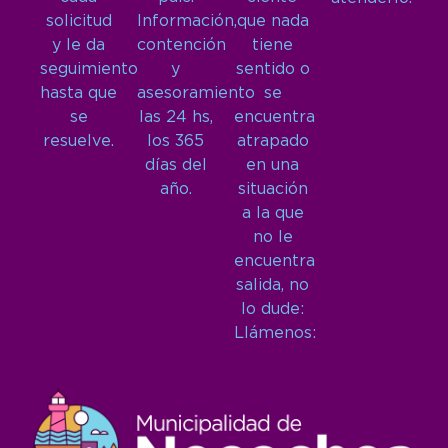
solicitud
Información,
que nada
y le da
contención
tiene
seguimiento
y
sentido o
hasta que
asesoramiento
se
se
las 24 hs,
encuentra
resuelve.
los 365
atrapado
días del
en una
año.
situación
a la que
no le
encuentra
salida, no
lo dude:
Llámenos: