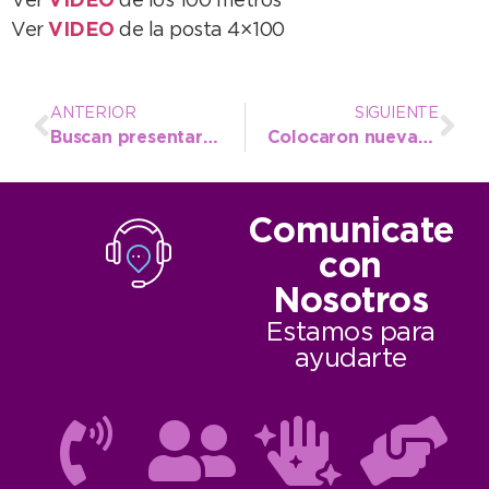
Ver
VIDEO
de los 100 metros
Ver
VIDEO
de la posta 4×100
ANTERIOR
SIGUIENTE
Buscan presentar proyectos de inversión en el CFI
Colocaron nuevas pantallas en zonas de jardines de infantes
Comunicate
con
Nosotros
Estamos para
ayudarte