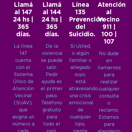
Llamá
Llamá
Línea
Atención
al 147
al 144
135
al
24 hs |
24 hs |
Prevención
Vecino
365
365
del
911 |
días.
días.
Suicidio.
100 |
107
La línea
De la
Si Usted,
147
violencia
o algún
No dude
cuenta
se puede
familiar o
en
con el
salir.
allegado
llamarnos
Sistema
Pedir
suyo,
para
Único de
ayuda es
está
realizar
Atención
el primer
atravesando
cualquier
Vecinal
paso.
una crisis
consulta
(SUAV),
Teléfono
emocional
o
que
gratuito
de
reclamo.
asigna un
para
cualquier
Estamos
número a
todo el
tipo,
para
cada
país.
siente
atenderlo.