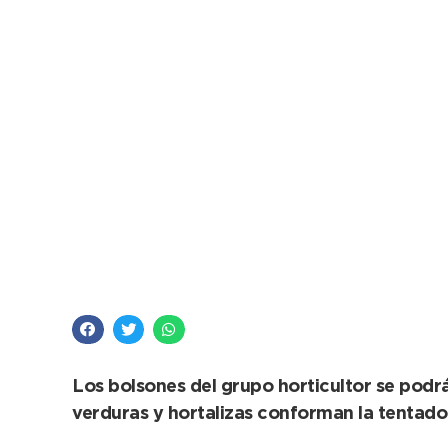
Frescura Natural y u
locales
Los bolsones del grupo horticultor se podrá
verduras y hortalizas conforman la tentad