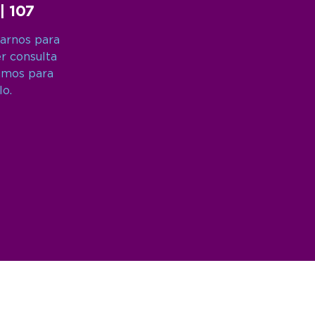
 | 107
arnos para
er consulta
amos para
lo.