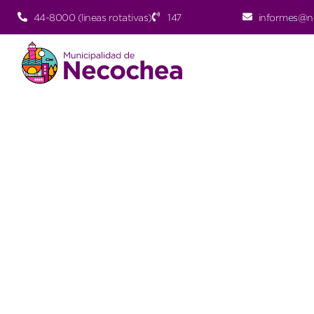
44-8000 (lineas rotativas)
147
informes@n