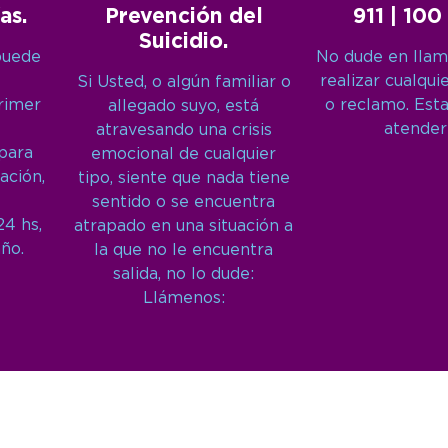
as.
Prevención del
911 | 100
Suicidio.
puede
No dude en llam
realizar cualqui
Si Usted, o algún familiar o
primer
o reclamo. Est
allegado suyo, está
atender
atravesando una crisis
 para
emocional de cualquier
ación,
tipo, siente que nada tiene
sentido o se encuentra
24 hs,
atrapado en una situación a
año.
la que no le encuentra
salida, no lo dude:
Llámenos: