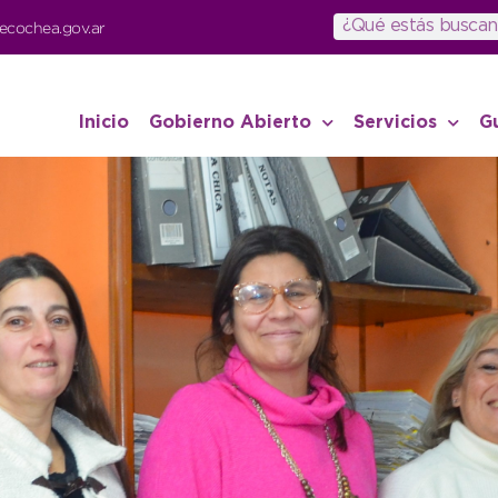
ecochea.gov.ar
Inicio
Gobierno Abierto
Servicios
G