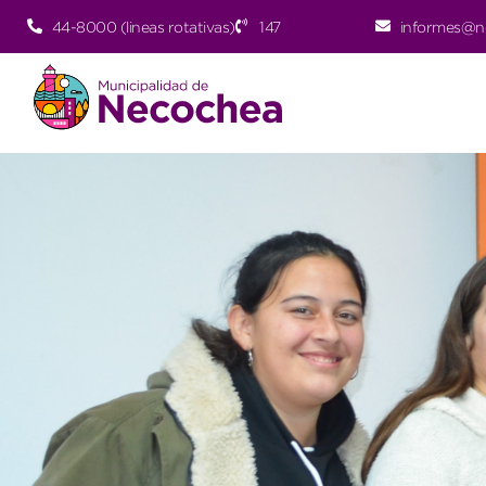
44-8000 (lineas rotativas)
147
informes@n