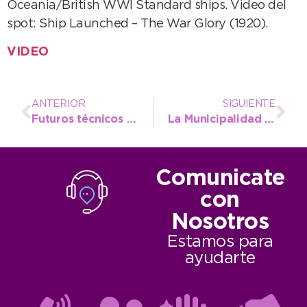
Oceania/British WWI Standard ships. Video del
spot: Ship Launched – The War Glory (1920).
VIDEO
ANTERIOR
SIGUIENTE
Futuros técnicos en Gestión Ambiental realizan sus prácticas en el municipio: “Esta posibilidad es magnífica”
La Municipalidad de Necochea participó en el II Congreso Productivo Bonaerense
Comunicate
con
Nosotros
Estamos para
ayudarte