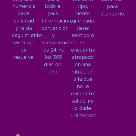
número a
todo el
tipo,
para
cada
país.
siente
atenderlo.
solicitud
Información,
que nada
y le da
contención
tiene
seguimiento
y
sentido o
hasta que
asesoramiento
se
se
las 24 hs,
encuentra
resuelve.
los 365
atrapado
días del
en una
año.
situación
a la que
no le
encuentra
salida, no
lo dude:
Llámenos: