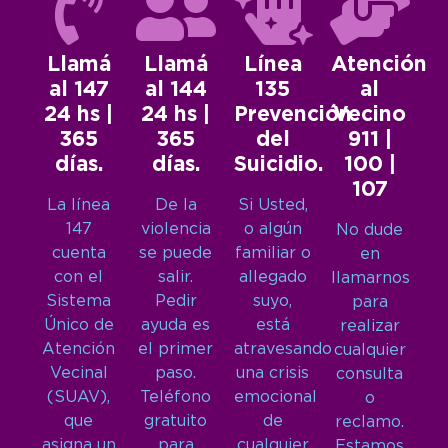
Llamá
Llamá
Línea
Atención
al 147
al 144
135
al
24 hs |
24 hs |
Prevención
Vecino
365
365
del
911 |
días.
días.
Suicidio.
100 |
107
La línea
De la
Si Usted,
147
violencia
o algún
No dude
cuenta
se puede
familiar o
en
con el
salir.
allegado
llamarnos
Sistema
Pedir
suyo,
para
Único de
ayuda es
está
realizar
Atención
el primer
atravesando
cualquier
Vecinal
paso.
una crisis
consulta
(SUAV),
Teléfono
emocional
o
que
gratuito
de
reclamo.
asigna un
para
cualquier
Estamos