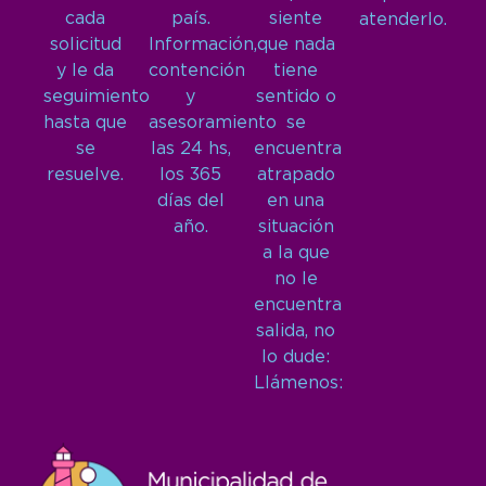
cada
país.
siente
atenderlo.
solicitud
Información,
que nada
y le da
contención
tiene
seguimiento
y
sentido o
hasta que
asesoramiento
se
se
las 24 hs,
encuentra
resuelve.
los 365
atrapado
días del
en una
año.
situación
a la que
no le
encuentra
salida, no
lo dude:
Llámenos: