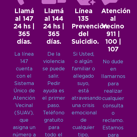
Llamá
Llamá
Línea
Atención
al 147
al 144
135
al
24 hs |
24 hs |
Prevención
Vecino
365
365
del
911 |
días.
días.
Suicidio.
100 |
107
La línea
De la
Si Usted,
147
violencia
o algún
No dude
cuenta
se puede
familiar o
en
con el
salir.
allegado
llamarnos
Sistema
Pedir
suyo,
para
Único de
ayuda es
está
realizar
Atención
el primer
atravesando
cualquier
Vecinal
paso.
una crisis
consulta
(SUAV),
Teléfono
emocional
o
que
gratuito
de
reclamo.
asigna un
para
cualquier
Estamos
número a
todo el
tipo,
para