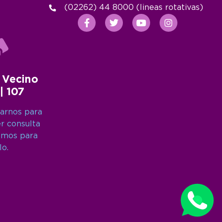
(02262) 44 8000 (lineas rotativas)
 Vecino
 | 107
arnos para
er consulta
amos para
lo.