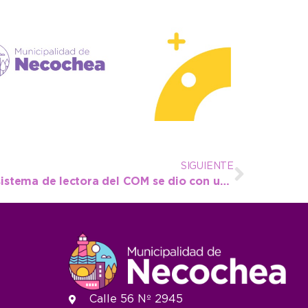
SIGUIENTE
Gracias a la eficacia del sistema de lectora del COM se dio con una camioneta con patente adulterada
Calle 56 Nº 2945