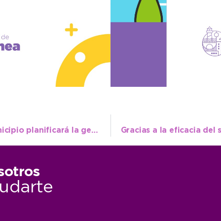
Con la nueva Planta de Separación, el Municipio planificará la gestión de los residuos de una manera integral
sotros
udarte