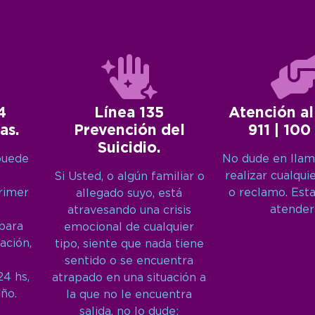
4
Línea 135
Atención al
as.
Prevención del
911 | 100
Suicidio.
puede
No dude en llam
realizar cualqui
Si Usted, o algún familiar o
primer
o reclamo. Est
allegado suyo, está
atender
atravesando una crisis
 para
emocional de cualquier
ación,
tipo, siente que nada tiene
sentido o se encuentra
24 hs,
atrapado en una situación a
año.
la que no le encuentra
salida, no lo dude: