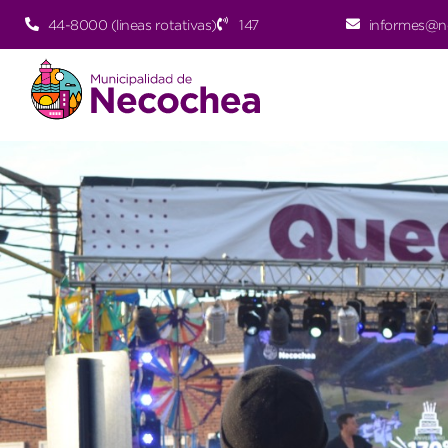
44-8000 (lineas rotativas)
147
informes@n