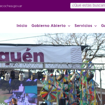
ecochea.gov.ar
Inicio
Gobierno Abierto
Servicios
G