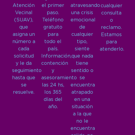
Atención
el primer
atravesando
cualquier
Vecinal
paso.
una crisis
consulta
(SUAV),
Teléfono
emocional
o
que
gratuito
de
reclamo.
asigna un
para
cualquier
Estamos
número a
todo el
tipo,
para
cada
país.
siente
atenderlo.
solicitud
Información,
que nada
y le da
contención
tiene
seguimiento
y
sentido o
hasta que
asesoramiento
se
se
las 24 hs,
encuentra
resuelve.
los 365
atrapado
días del
en una
año.
situación
a la que
no le
encuentra