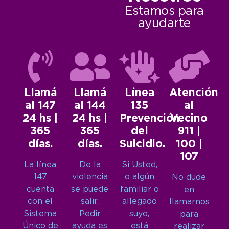
Estamos para
ayudarte
Llamá
Llamá
Línea
Atención
al 147
al 144
135
al
24 hs |
24 hs |
Prevención
Vecino
365
365
del
911 |
días.
días.
Suicidio.
100 |
107
La línea
De la
Si Usted,
147
violencia
o algún
No dude
cuenta
se puede
familiar o
en
con el
salir.
allegado
llamarnos
Sistema
Pedir
suyo,
para
Único de
ayuda es
está
realizar