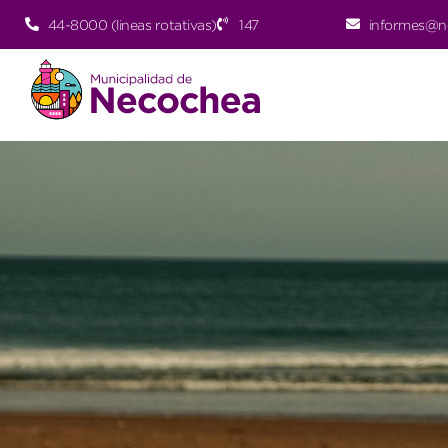
44-8000 (lineas rotativas)
147
informes@n