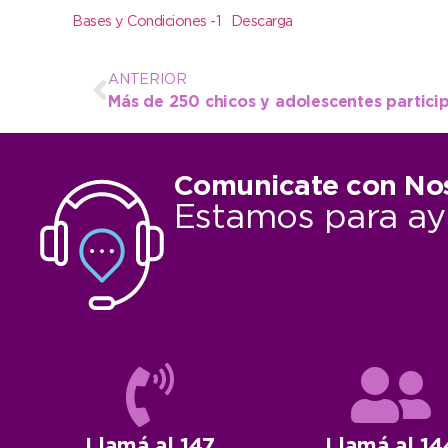
Bases y Condiciones -1
Descarga
ANTERIOR
Comunicate con No
Estamos para ay
Llamá al 147
Llamá al 14