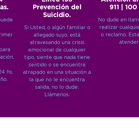
as.
Prevención del
911 | 100
Suicidio.
puede
No dude en llam
realizar cualqui
Si Usted, o algún familiar o
primer
o reclamo. Est
allegado suyo, está
atender
atravesando una crisis
 para
emocional de cualquier
ación,
tipo, siente que nada tiene
sentido o se encuentra
24 hs,
atrapado en una situación a
año.
la que no le encuentra
salida, no lo dude:
Llámenos: