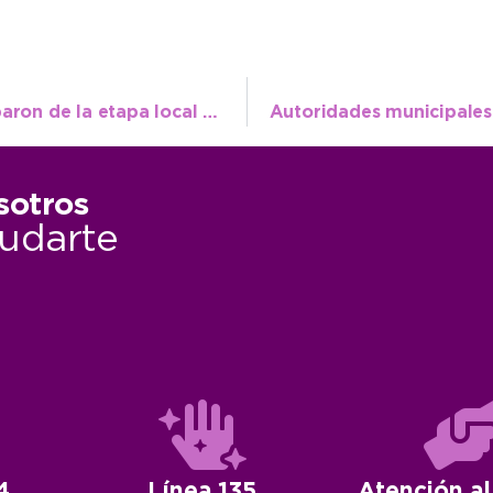
Más de 250 chicos y adolescentes participaron de la etapa local de Decisión Niñez
sotros
udarte
4
Línea 135
Atención al