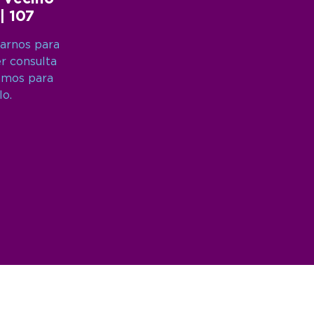
 | 107
arnos para
er consulta
amos para
lo.