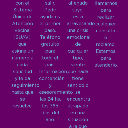
con el
salir.
allegado
llamarnos
Sistema
Pedir
suyo,
para
Único de
ayuda es
está
realizar
Atención
el primer
atravesando
cualquier
Vecinal
paso.
una crisis
consulta
(SUAV),
Teléfono
emocional
o
que
gratuito
de
reclamo.
asigna un
para
cualquier
Estamos
número a
todo el
tipo,
para
cada
país.
siente
atenderlo.
solicitud
Información,
que nada
y le da
contención
tiene
seguimiento
y
sentido o
hasta que
asesoramiento
se
se
las 24 hs,
encuentra
resuelve.
los 365
atrapado
días del
en una
año.
situación
a la que