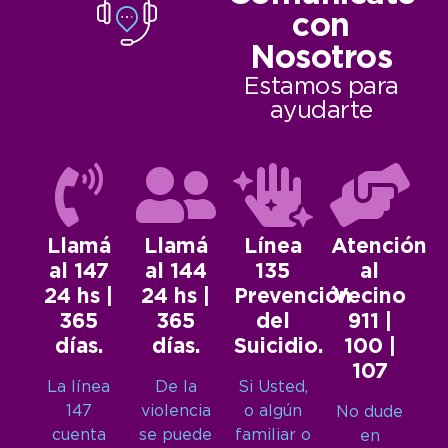
con
Nosotros
Estamos para
ayudarte
Llamá
Llamá
Línea
Atención
al 147
al 144
135
al
24 hs |
24 hs |
Prevención
Vecino
365
365
del
911 |
días.
días.
Suicidio.
100 |
107
La línea
De la
Si Usted,
147
violencia
o algún
No dude
cuenta
se puede
familiar o
en