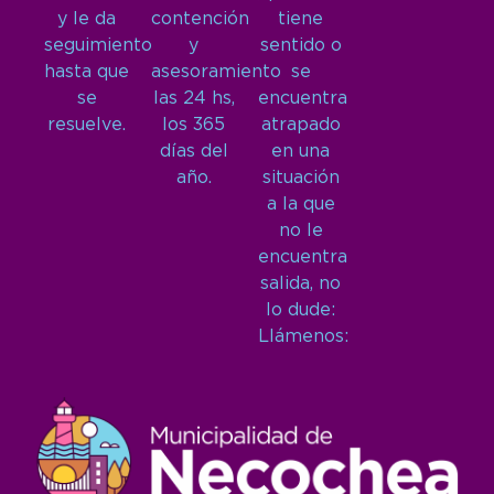
y le da
contención
tiene
seguimiento
y
sentido o
hasta que
asesoramiento
se
se
las 24 hs,
encuentra
resuelve.
los 365
atrapado
días del
en una
año.
situación
a la que
no le
encuentra
salida, no
lo dude:
Llámenos: