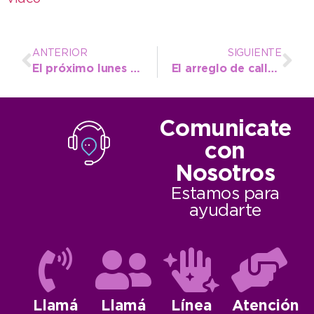
ANTERIOR
SIGUIENTE
El próximo lunes abren la inscripción para la Tecnicatura en Enfermería
El arreglo de calles impacta en los vecinos: “Hoy vamos a vivir como la gente”
Comunicate
con
Nosotros
Estamos para
ayudarte
Llamá
Llamá
Línea
Atención