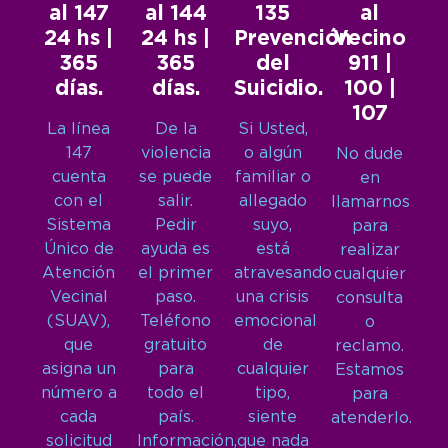
al 147
al 144
135
al
24 hs |
24 hs |
Prevención
Vecino
365
365
del
911 |
días.
días.
Suicidio.
100 |
107
La línea
De la
Si Usted,
147
violencia
o algún
No dude
cuenta
se puede
familiar o
en
con el
salir.
allegado
llamarnos
Sistema
Pedir
suyo,
para
Único de
ayuda es
está
realizar
Atención
el primer
atravesando
cualquier
Vecinal
paso.
una crisis
consulta
(SUAV),
Teléfono
emocional
o
que
gratuito
de
reclamo.
asigna un
para
cualquier
Estamos
número a
todo el
tipo,
para
cada
país.
siente
atenderlo.
solicitud
Información,
que nada