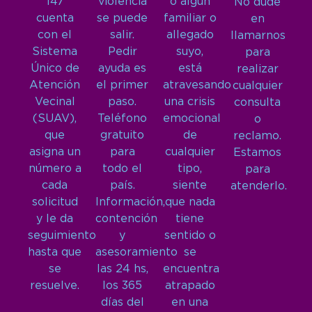
147
violencia
o algún
No dude
cuenta
se puede
familiar o
en
con el
salir.
allegado
llamarnos
Sistema
Pedir
suyo,
para
Único de
ayuda es
está
realizar
Atención
el primer
atravesando
cualquier
Vecinal
paso.
una crisis
consulta
(SUAV),
Teléfono
emocional
o
que
gratuito
de
reclamo.
asigna un
para
cualquier
Estamos
número a
todo el
tipo,
para
cada
país.
siente
atenderlo.
solicitud
Información,
que nada
y le da
contención
tiene
seguimiento
y
sentido o
hasta que
asesoramiento
se
se
las 24 hs,
encuentra
resuelve.
los 365
atrapado
días del
en una