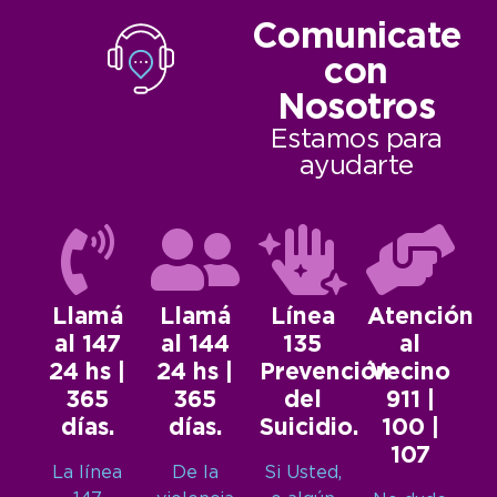
Comunicate
con
Nosotros
Estamos para
ayudarte
Llamá
Llamá
Línea
Atención
al 147
al 144
135
al
24 hs |
24 hs |
Prevención
Vecino
365
365
del
911 |
días.
días.
Suicidio.
100 |
107
La línea
De la
Si Usted,