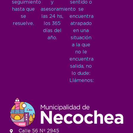
seguimiento
y
sentido o
hasta que
asesoramiento
se
se
las 24 hs,
encuentra
resuelve.
los 365
atrapado
días del
en una
año.
situación
a la que
no le
encuentra
salida, no
lo dude:
Llámenos:
Calle 56 Nº 2945