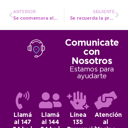
ANTERIOR
SIGUIENTE
Se conmemora el Día del Donante de Médula Ósea y anuncian una jornada especial
Se recuerda la prohibición de circulación de tránsito pesado tras las lluvias para preservar los caminos
Comunicate
con
Nosotros
Estamos para
ayudarte
Llamá
Llamá
Línea
Atención
al 147
al 144
135
al