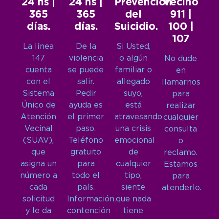
24 hs |
24 hs |
Prevención
Vecino
365
365
del
911 |
días.
días.
Suicidio.
100 |
107
La línea
De la
Si Usted,
147
violencia
o algún
No dude
cuenta
se puede
familiar o
en
con el
salir.
allegado
llamarnos
Sistema
Pedir
suyo,
para
Único de
ayuda es
está
realizar
Atención
el primer
atravesando
cualquier
Vecinal
paso.
una crisis
consulta
(SUAV),
Teléfono
emocional
o
que
gratuito
de
reclamo.
asigna un
para
cualquier
Estamos
número a
todo el
tipo,
para
cada
país.
siente
atenderlo.
solicitud
Información,
que nada
y le da
contención
tiene