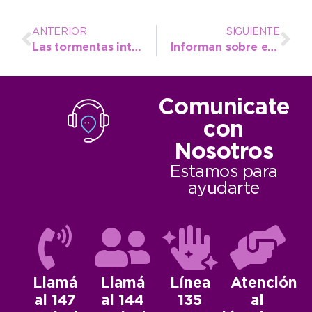
ANTERIOR
SIGUIENTE
Las tormentas intensas provocaron anegamientos y personas autoevacuadas, pero no hay heridos
Informan sobre el funcionamiento del sistema pluvial de la ciudad frente a un evento de lluvias extraordinarias
Comunicate
con
Nosotros
Estamos para
ayudarte
Llamá
Llamá
Línea
Atención
al 147
al 144
135
al