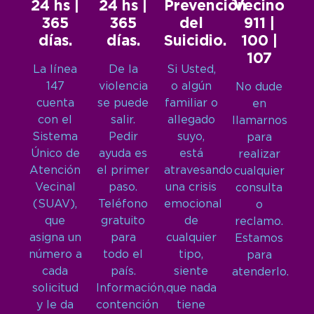
24 hs |
24 hs |
Prevención
Vecino
365
365
del
911 |
días.
días.
Suicidio.
100 |
107
La línea
De la
Si Usted,
147
violencia
o algún
No dude
cuenta
se puede
familiar o
en
con el
salir.
allegado
llamarnos
Sistema
Pedir
suyo,
para
Único de
ayuda es
está
realizar
Atención
el primer
atravesando
cualquier
Vecinal
paso.
una crisis
consulta
(SUAV),
Teléfono
emocional
o
que
gratuito
de
reclamo.
asigna un
para
cualquier
Estamos
número a
todo el
tipo,
para
cada
país.
siente
atenderlo.
solicitud
Información,
que nada
y le da
contención
tiene