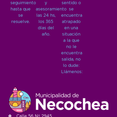
seguimiento
y
sentido o
hasta que
asesoramiento
se
se
las 24 hs,
encuentra
resuelve.
los 365
atrapado
días del
en una
año.
situación
a la que
no le
encuentra
salida, no
lo dude:
Llámenos:
Calle 56 Nº 2945