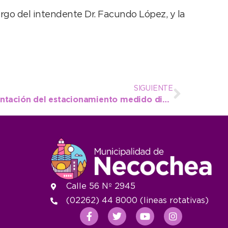
argo del intendente Dr. Facundo López, y la
SIGUIENTE
Se trabaja en la implementación del estacionamiento medido digital
Calle 56 Nº 2945
(02262) 44 8000 (lineas rotativas)