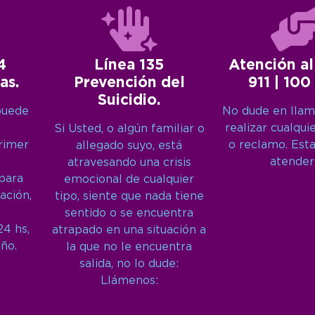
4
Línea 135
Atención al
as.
Prevención del
911 | 100
Suicidio.
puede
No dude en llam
realizar cualqui
Si Usted, o algún familiar o
primer
o reclamo. Est
allegado suyo, está
atender
atravesando una crisis
 para
emocional de cualquier
ación,
tipo, siente que nada tiene
sentido o se encuentra
24 hs,
atrapado en una situación a
año.
la que no le encuentra
salida, no lo dude:
Llámenos: