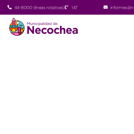
44-8000 (lineas rotativas)
147
informes@n