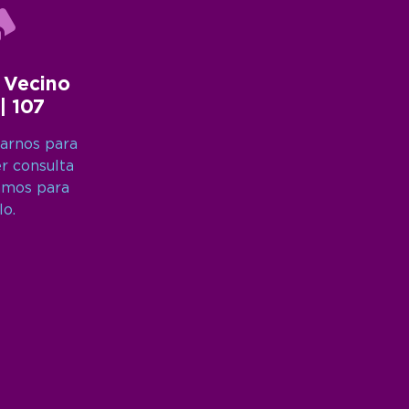
 Vecino
 | 107
arnos para
er consulta
amos para
lo.