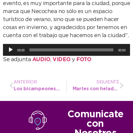
evento, es muy importante para la ciudad, porque
marca que Necochea no sólo es un espacio
turístico de verano, sino que se pueden hacer
cosas en invierno, y agradecidos por tenernos en
cuenta con el trabajo que hacemos en la ciudad”.
Reproductor
00:00
00:00
de
Se adjunta
AUDIO
,
VIDEO
y
FOTO
audio
ANTERIOR
SIGUIENTE
Los bicampeones destacaron nuevamente el Enduropale
Martes con heladas matinales y cielo nublado
Comunicate
con