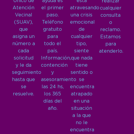
Único de
ayuda es
está
realizar
Atención
el primer
atravesando
cualquier
Vecinal
paso.
una crisis
consulta
(SUAV),
Teléfono
emocional
o
que
gratuito
de
reclamo.
asigna un
para
cualquier
Estamos
número a
todo el
tipo,
para
cada
país.
siente
atenderlo.
solicitud
Información,
que nada
y le da
contención
tiene
seguimiento
y
sentido o
hasta que
asesoramiento
se
se
las 24 hs,
encuentra
resuelve.
los 365
atrapado
días del
en una
año.
situación
a la que
no le
encuentra