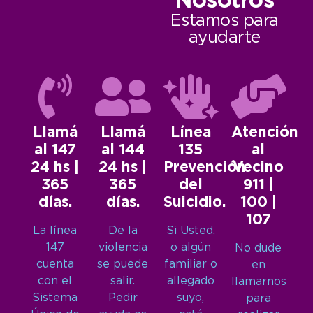
Nosotros
Estamos para
ayudarte
Llamá
Llamá
Línea
Atención
al 147
al 144
135
al
24 hs |
24 hs |
Prevención
Vecino
365
365
del
911 |
días.
días.
Suicidio.
100 |
107
La línea
De la
Si Usted,
147
violencia
o algún
No dude
cuenta
se puede
familiar o
en
con el
salir.
allegado
llamarnos
Sistema
Pedir
suyo,
para