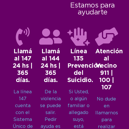
Estamos para
ayudarte
Llamá
Llamá
Línea
Atención
al 147
al 144
135
al
24 hs |
24 hs |
Prevención
Vecino
365
365
del
911 |
días.
días.
Suicidio.
100 |
107
La línea
De la
Si Usted,
147
violencia
o algún
No dude
cuenta
se puede
familiar o
en
con el
salir.
allegado
llamarnos
Sistema
Pedir
suyo,
para
Único de
ayuda es
está
realizar