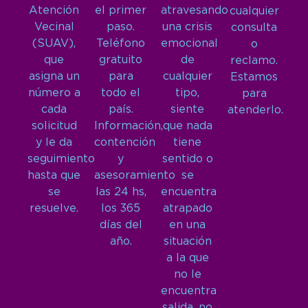
Atención
el primer
atravesando
cualquier
Vecinal
paso.
una crisis
consulta
(SUAV),
Teléfono
emocional
o
que
gratuito
de
reclamo.
asigna un
para
cualquier
Estamos
número a
todo el
tipo,
para
cada
país.
siente
atenderlo.
solicitud
Información,
que nada
y le da
contención
tiene
seguimiento
y
sentido o
hasta que
asesoramiento
se
se
las 24 hs,
encuentra
resuelve.
los 365
atrapado
días del
en una
año.
situación
a la que
no le
encuentra
salida, no