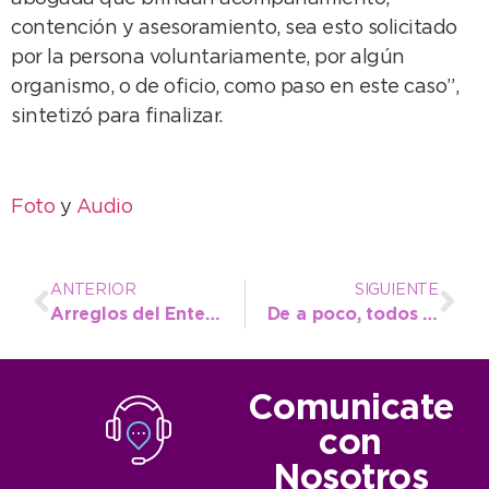
contención y asesoramiento, sea esto solicitado
por la persona voluntariamente, por algún
organismo, o de oficio, como paso en este caso”,
sintetizó para finalizar.
Foto
y
Audio
ANTERIOR
SIGUIENTE
Arreglos del Ente Vial en calles de Quequén y acceso a Ramón Santamarina
De a poco, todos los pozos de agua del distrito recuperan su normal caudal
Comunicate
con
Nosotros