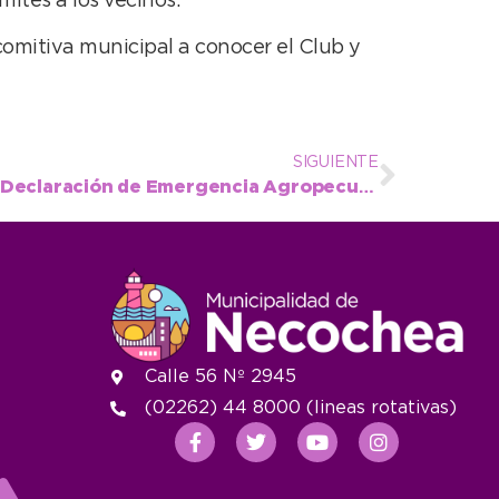
ites a los vecinos.
a comitiva municipal a conocer el Club y
SIGUIENTE
Un paso más cerca de la Declaración de Emergencia Agropecuaria para el partido de Necochea
Calle 56 Nº 2945
(02262) 44 8000 (lineas rotativas)