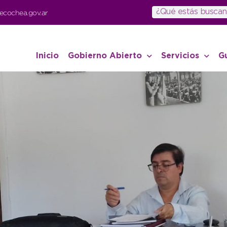
ecochea.gov.ar
Inicio
Gobierno Abierto
Servicios
G