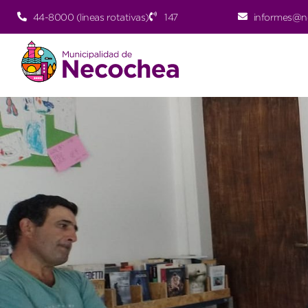
44-8000 (lineas rotativas)
147
informes@n