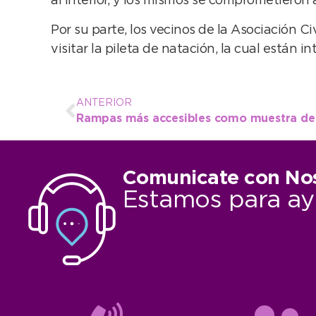
al interior, y los mismos se comprometieron 
Por su parte, los vecinos de la Asociación Ci
visitar la pileta de natación, la cual están
ANTERIOR
Comunicate con No
Estamos para ay