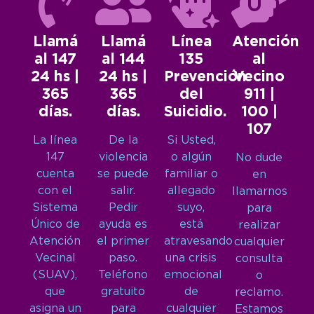
Llamá
Llamá
Línea
Atención
al 147
al 144
135
al
24 hs |
24 hs |
Prevención
Vecino
365
365
del
911 |
días.
días.
Suicidio.
100 |
107
La línea
De la
Si Usted,
147
violencia
o algún
No dude
cuenta
se puede
familiar o
en
con el
salir.
allegado
llamarnos
Sistema
Pedir
suyo,
para
Único de
ayuda es
está
realizar
Atención
el primer
atravesando
cualquier
Vecinal
paso.
una crisis
consulta
(SUAV),
Teléfono
emocional
o
que
gratuito
de
reclamo.
asigna un
para
cualquier
Estamos