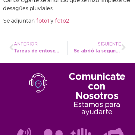
Carlos Ugarte se anunció que se hizo limpieza de
desagües pluviales.
Se adjuntan
foto1
y
foto2
ANTERIOR
SIGUIENTE
Tareas de entoscado en el Barrio Municipal
Se abrió la segunda instancia de inscripción para la Tecnicatura en Ambiente
Comunicate
con
Nosotros
Estamos para
ayudarte