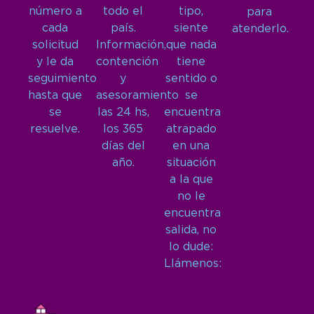
número a
todo el
tipo,
para
cada
país.
siente
atenderlo.
solicitud
Información,
que nada
y le da
contención
tiene
seguimiento
y
sentido o
hasta que
asesoramiento
se
se
las 24 hs,
encuentra
resuelve.
los 365
atrapado
días del
en una
año.
situación
a la que
no le
encuentra
salida, no
lo dude:
Llámenos: