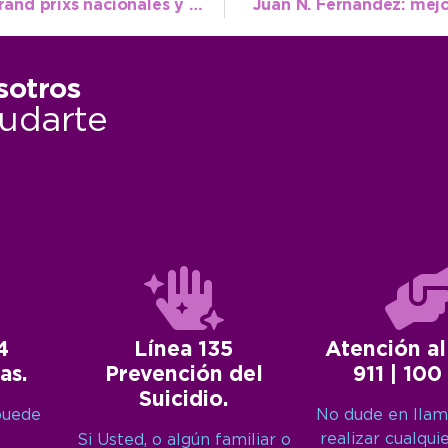
Atletismo: Florencia Farnos citada a los grand prixs nacionales y sudamericanos
Juan N. Fernández: mej
sotros
udarte
4
Línea 135
Atención al
as.
Prevención del
911 | 100
Suicidio.
puede
No dude en llam
realizar cualqui
Si Usted, o algún familiar o