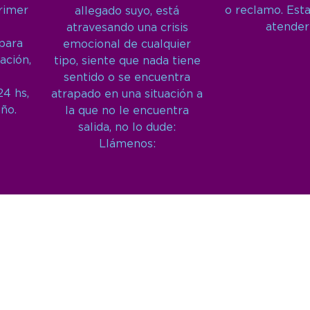
primer
o reclamo. Est
allegado suyo, está
atender
atravesando una crisis
 para
emocional de cualquier
ación,
tipo, siente que nada tiene
sentido o se encuentra
24 hs,
atrapado en una situación a
año.
la que no le encuentra
salida, no lo dude:
Llámenos: