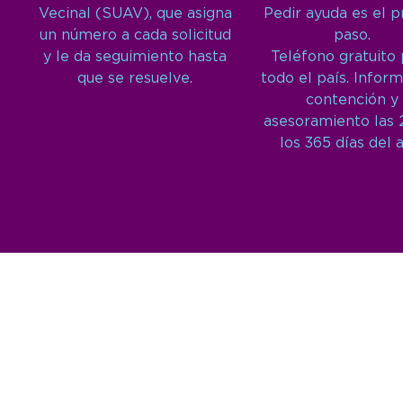
Vecinal (SUAV), que asigna
Pedir ayuda es el 
un número a cada solicitud
paso.
y le da seguimiento hasta
Teléfono gratuito
que se resuelve.
todo el país. Inform
contención y
asesoramiento las 
los 365 días del 