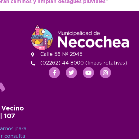
oran caminos y limpian desagües pluviales
Calle 56 Nº 2945
(02262) 44 8000 (lineas rotativas)
 Vecino
 | 107
arnos para
er consulta