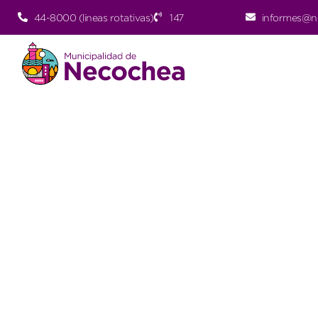
44-8000 (lineas rotativas)
147
informes@n