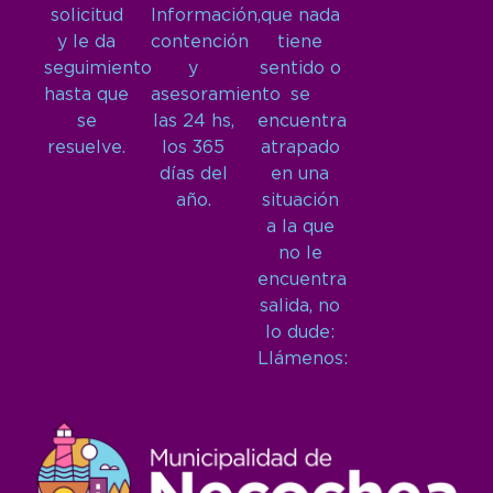
solicitud
Información,
que nada
y le da
contención
tiene
seguimiento
y
sentido o
hasta que
asesoramiento
se
se
las 24 hs,
encuentra
resuelve.
los 365
atrapado
días del
en una
año.
situación
a la que
no le
encuentra
salida, no
lo dude:
Llámenos: