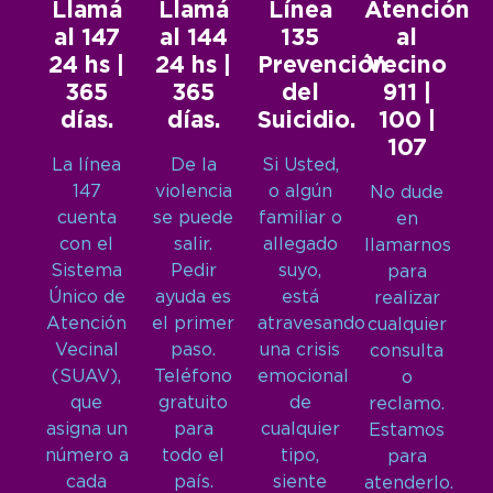
Llamá
Llamá
Línea
Atención
al 147
al 144
135
al
24 hs |
24 hs |
Prevención
Vecino
365
365
del
911 |
días.
días.
Suicidio.
100 |
107
La línea
De la
Si Usted,
147
violencia
o algún
No dude
cuenta
se puede
familiar o
en
con el
salir.
allegado
llamarnos
Sistema
Pedir
suyo,
para
Único de
ayuda es
está
realizar
Atención
el primer
atravesando
cualquier
Vecinal
paso.
una crisis
consulta
(SUAV),
Teléfono
emocional
o
que
gratuito
de
reclamo.
asigna un
para
cualquier
Estamos
número a
todo el
tipo,
para
cada
país.
siente
atenderlo.