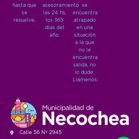
hasta que
asesoramiento
se
se
las 24 hs,
encuentra
resuelve.
los 365
atrapado
días del
en una
año.
situación
a la que
no le
encuentra
salida, no
lo dude:
Llámenos:
Calle 56 Nº 2945