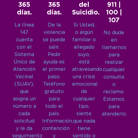
365
365
del
911 |
días.
días.
Suicidio.
100 |
107
La línea
De la
Si Usted,
147
violencia
o algún
No dude
cuenta
se puede
familiar o
en
con el
salir.
allegado
llamarnos
Sistema
Pedir
suyo,
para
Único de
ayuda es
está
realizar
Atención
el primer
atravesando
cualquier
Vecinal
paso.
una crisis
consulta
(SUAV),
Teléfono
emocional
o
que
gratuito
de
reclamo.
asigna un
para
cualquier
Estamos
número a
todo el
tipo,
para
cada
país.
siente
atenderlo.
solicitud
Información,
que nada
y le da
contención
tiene
seguimiento
y
sentido o