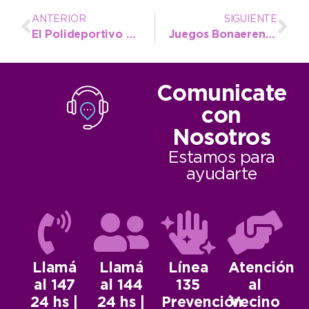
ANTERIOR
SIGUIENTE
El Polideportivo Municipal recibe una fecha provincial de tenis de mesa
Juegos Bonaerenses: Necochea ganó cuatro medallas en la cálida jornada del miércoles
Comunicate
con
Nosotros
Estamos para
ayudarte
Llamá
Llamá
Línea
Atención
al 147
al 144
135
al
24 hs |
24 hs |
Prevención
Vecino