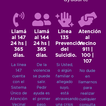
Llamá
Llamá
Línea
Atención
al 147
al 144
135
al
24 hs |
24 hs |
Prevención
Vecino
365
365
del
911 |
días.
días.
Suicidio.
100 |
107
La línea
De la
Si Usted,
147
violencia
o algún
No dude
cuenta
se puede
familiar o
en
con el
salir.
allegado
llamarnos
Sistema
Pedir
suyo,
para
Único de
ayuda es
está
realizar
Atención
el primer
atravesando
cualquier
Vecinal
paso.
una crisis
consulta