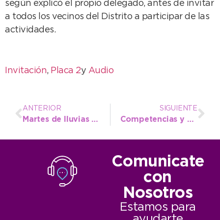
según explicó el propio delegado, antes de invitar
a todos los vecinos del Distrito a participar de las
actividades.
Invitación
,
Placa 2
y
Audio
ANTERIOR
SIGUIENTE
Martes de lluvias y tormentas, aunque con aire pesado
Competencias y escapes ilegales abundaron en los operativos vehiculares
Comunicate
con
Nosotros
Estamos para
ayudarte