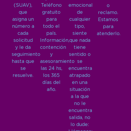
(SUAV),
Teléfono
emocional
o
que
gratuito
de
reclamo.
asigna un
para
cualquier
Estamos
número a
todo el
tipo,
para
cada
país.
siente
atenderlo.
solicitud
Información,
que nada
y le da
contención
tiene
seguimiento
y
sentido o
hasta que
asesoramiento
se
se
las 24 hs,
encuentra
resuelve.
los 365
atrapado
días del
en una
año.
situación
a la que
no le
encuentra
salida, no
lo dude: