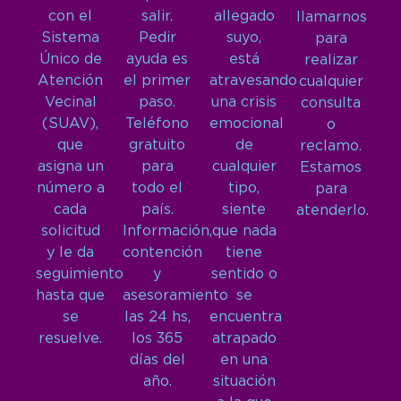
con el
salir.
allegado
llamarnos
Sistema
Pedir
suyo,
para
Único de
ayuda es
está
realizar
Atención
el primer
atravesando
cualquier
Vecinal
paso.
una crisis
consulta
(SUAV),
Teléfono
emocional
o
que
gratuito
de
reclamo.
asigna un
para
cualquier
Estamos
número a
todo el
tipo,
para
cada
país.
siente
atenderlo.
solicitud
Información,
que nada
y le da
contención
tiene
seguimiento
y
sentido o
hasta que
asesoramiento
se
se
las 24 hs,
encuentra
resuelve.
los 365
atrapado
días del
en una
año.
situación