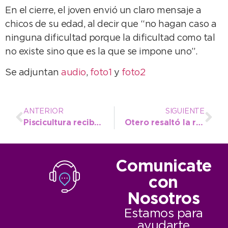
En el cierre, el joven envió un claro mensaje a
chicos de su edad, al decir que “no hagan caso a
ninguna dificultad porque la dificultad como tal
no existe sino que es la que se impone uno”.
Se adjuntan
audio
,
foto1
y
foto2
ANTERIOR
SIGUIENTE
Piscicultura recibe la visita de instituciones educativas
Otero resaltó la respuesta de Nación en la mesa de trabajo de Turismo
Comunicate
con
Nosotros
Estamos para
ayudarte