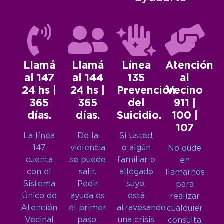
Llamá
Llamá
Línea
Atención
al 147
al 144
135
al
24 hs |
24 hs |
Prevención
Vecino
365
365
del
911 |
días.
días.
Suicidio.
100 |
107
La línea
De la
Si Usted,
147
violencia
o algún
No dude
cuenta
se puede
familiar o
en
con el
salir.
allegado
llamarnos
Sistema
Pedir
suyo,
para
Único de
ayuda es
está
realizar
Atención
el primer
atravesando
cualquier
Vecinal
paso.
una crisis
consulta