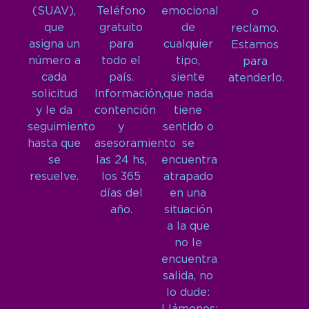
(SUAV),
Teléfono
emocional
o
que
gratuito
de
reclamo.
asigna un
para
cualquier
Estamos
número a
todo el
tipo,
para
cada
país.
siente
atenderlo.
solicitud
Información,
que nada
y le da
contención
tiene
seguimiento
y
sentido o
hasta que
asesoramiento
se
se
las 24 hs,
encuentra
resuelve.
los 365
atrapado
días del
en una
año.
situación
a la que
no le
encuentra
salida, no
lo dude: