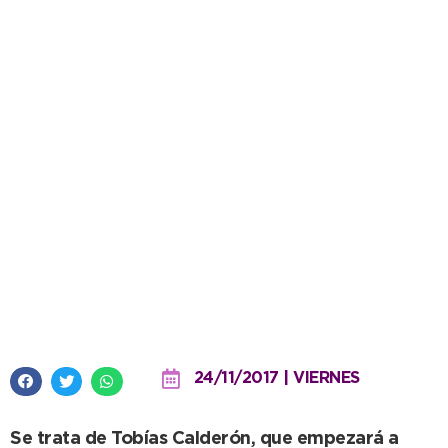
La Escuela Municipal de
Natación Adaptada tiene
representante en los Juegos
Nacionales Evita
24/11/2017 | VIERNES
Se trata de Tobías Calderón, que empezará a