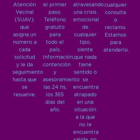
Atención
el primer
atravesando
cualquier
Vecinal
paso.
una crisis
consulta
(SUAV),
Teléfono
emocional
o
que
gratuito
de
reclamo.
asigna un
para
cualquier
Estamos
número a
todo el
tipo,
para
cada
país.
siente
atenderlo.
solicitud
Información,
que nada
y le da
contención
tiene
seguimiento
y
sentido o
hasta que
asesoramiento
se
se
las 24 hs,
encuentra
resuelve.
los 365
atrapado
días del
en una
año.
situación
a la que
no le
encuentra
salida, no