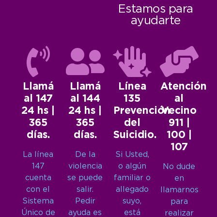
Estamos para
ayudarte
Llamá
Llamá
Línea
Atención
al 147
al 144
135
al
24 hs |
24 hs |
Prevención
Vecino
365
365
del
911 |
días.
días.
Suicidio.
100 |
107
La línea
De la
Si Usted,
147
violencia
o algún
No dude
cuenta
se puede
familiar o
en
con el
salir.
allegado
llamarnos
Sistema
Pedir
suyo,
para
Único de
ayuda es
está
realizar