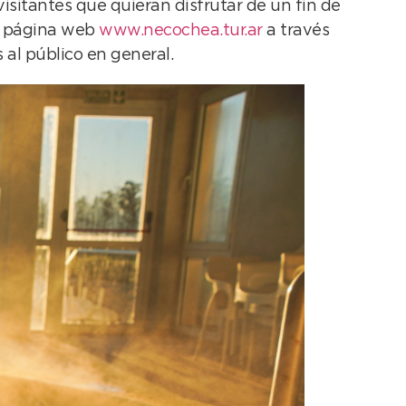
visitantes que quieran disfrutar de un fin de
la página web
www.necochea.tur.ar
a través
 al público en general.