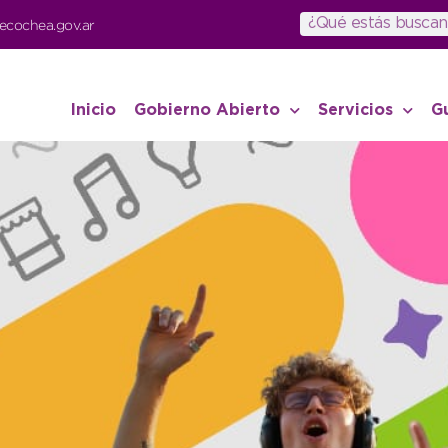
ecochea.gov.ar
Inicio
Gobierno Abierto
Servicios
G