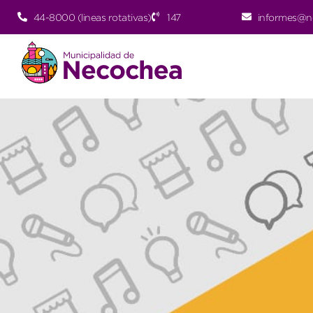
44-8000 (lineas rotativas)
147
informes@n