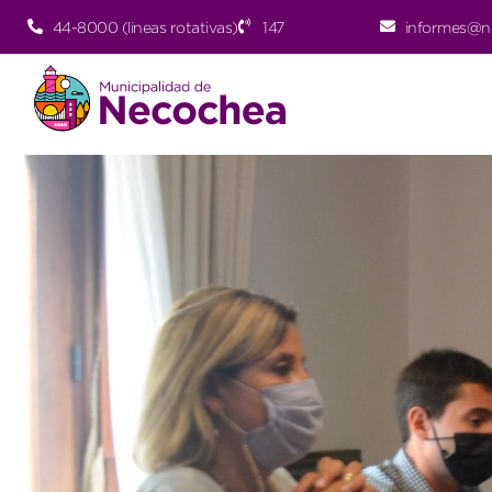
44-8000 (lineas rotativas)
147
informes@n