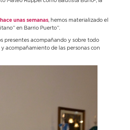
nto Mateo Ruppel como Bautista Buño-, la
s hace unas semanas
, hemos materializado el
itano” en Barrio Puerto”.
mos presentes acompañando y sobre todo
o y acompañamiento de las personas con