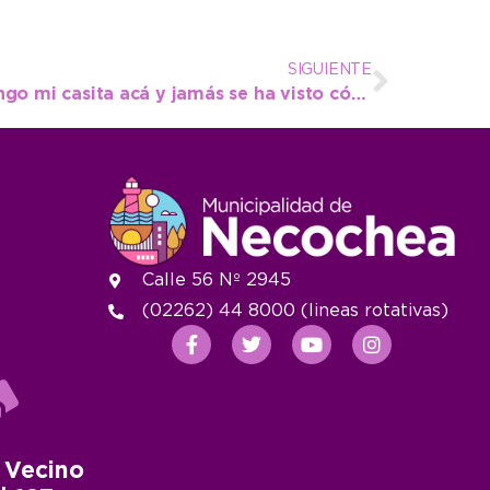
SIGUIENTE
“Desde el año ‘84 que tengo mi casita acá y jamás se ha visto cómo están trabajando”
Calle 56 Nº 2945
(02262) 44 8000 (lineas rotativas)
 Vecino