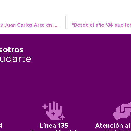
El sábado 19 se presentarán «Araca Trío» y Juan Carlos Arce en el Teatro Municipal
sotros
udarte
4
Línea 135
Atención al