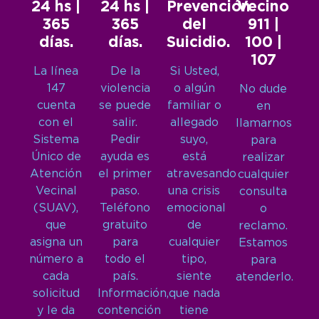
24 hs |
24 hs |
Prevención
Vecino
365
365
del
911 |
días.
días.
Suicidio.
100 |
107
La línea
De la
Si Usted,
147
violencia
o algún
No dude
cuenta
se puede
familiar o
en
con el
salir.
allegado
llamarnos
Sistema
Pedir
suyo,
para
Único de
ayuda es
está
realizar
Atención
el primer
atravesando
cualquier
Vecinal
paso.
una crisis
consulta
(SUAV),
Teléfono
emocional
o
que
gratuito
de
reclamo.
asigna un
para
cualquier
Estamos
número a
todo el
tipo,
para
cada
país.
siente
atenderlo.
solicitud
Información,
que nada
y le da
contención
tiene