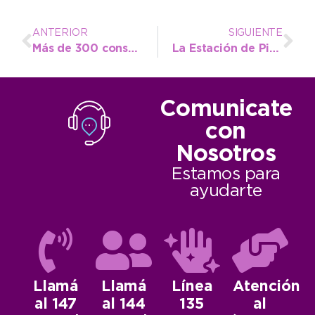
ANTERIOR
SIGUIENTE
Más de 300 consultas se evacuaron en OMIC durante el bimestre pasado
La Estación de Piscicultura sigue atrayendo visitas educativas
Comunicate
con
Nosotros
Estamos para
ayudarte
Llamá
Llamá
Línea
Atención
al 147
al 144
135
al