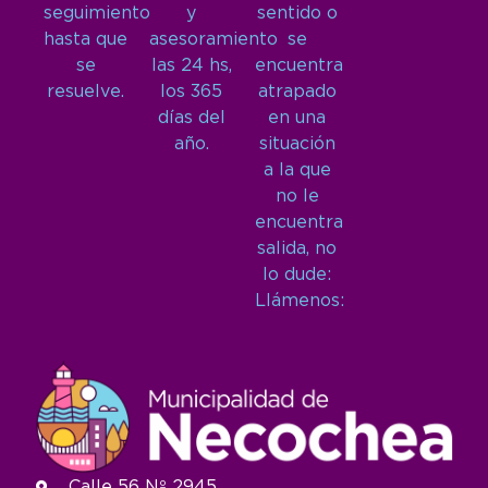
seguimiento
y
sentido o
hasta que
asesoramiento
se
se
las 24 hs,
encuentra
resuelve.
los 365
atrapado
días del
en una
año.
situación
a la que
no le
encuentra
salida, no
lo dude:
Llámenos:
Calle 56 Nº 2945