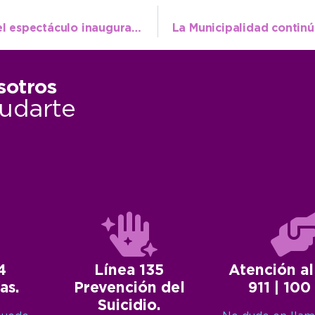
El Polideportivo Municipal fue sede para el espectáculo inaugural del Open Neco
sotros
udarte
4
Línea 135
Atención al
as.
Prevención del
911 | 100
Suicidio.