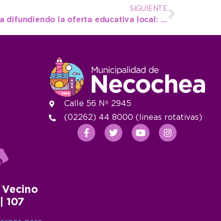
SIGUIENTE
La Municipalidad continúa difundiendo la oferta educativa local: foco en la UNICEN Quequén
Calle 56 Nº 2945
(02262) 44 8000 (lineas rotativas)
 Vecino
 | 107