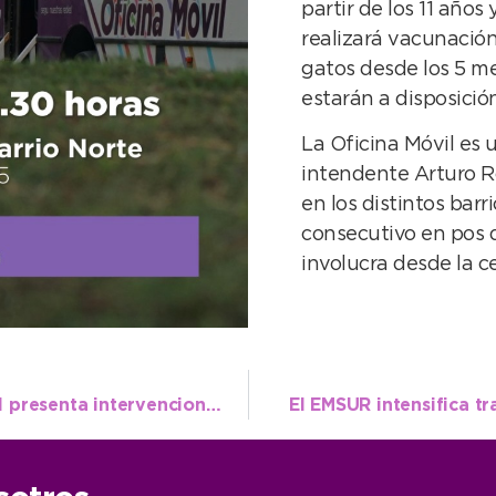
partir de los 11 años
realizará vacunación
gatos desde los 5 me
estarán a disposición
La Oficina Móvil es 
intendente Arturo R
en los distintos barr
consecutivo en pos 
involucra desde la c
En el Día de la Danza el Instituto Municipal presenta intervenciones en espacios públicos
El EMSUR intensifica t