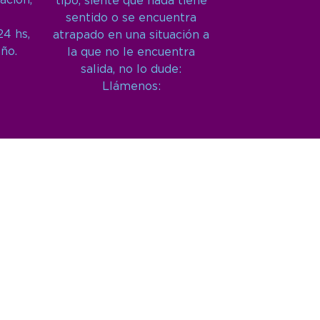
ación,
tipo, siente que nada tiene
sentido o se encuentra
24 hs,
atrapado en una situación a
año.
la que no le encuentra
salida, no lo dude:
Llámenos: