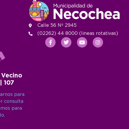
Calle 56 Nº 2945
(02262) 44 8000 (lineas rotativas)
 Vecino
 | 107
arnos para
er consulta
amos para
lo.