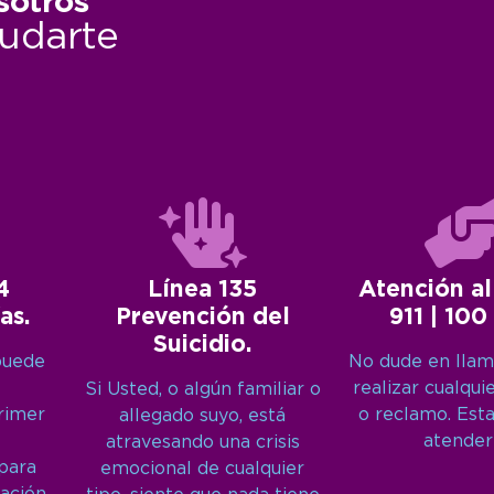
sotros
udarte
4
Línea 135
Atención al
as.
Prevención del
911 | 100
Suicidio.
puede
No dude en llam
realizar cualqui
Si Usted, o algún familiar o
primer
o reclamo. Est
allegado suyo, está
atender
atravesando una crisis
 para
emocional de cualquier