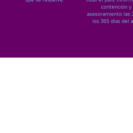
que se resuelve.
todo el país. Inform
contención y
asesoramiento las 
los 365 días del 