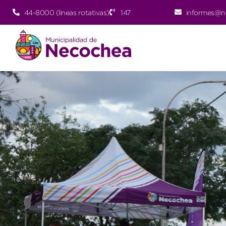
44-8000 (lineas rotativas)
147
informes@n