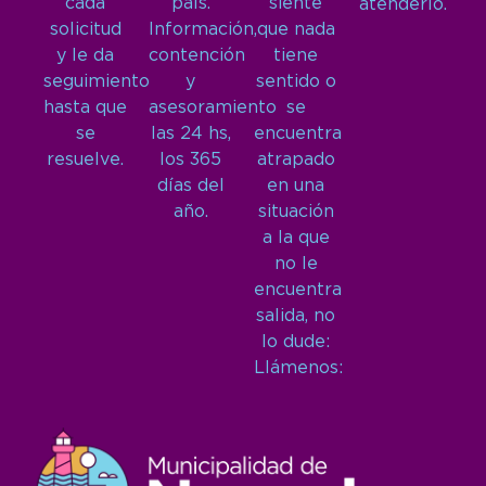
cada
país.
siente
atenderlo.
solicitud
Información,
que nada
y le da
contención
tiene
seguimiento
y
sentido o
hasta que
asesoramiento
se
se
las 24 hs,
encuentra
resuelve.
los 365
atrapado
días del
en una
año.
situación
a la que
no le
encuentra
salida, no
lo dude:
Llámenos: