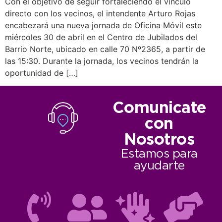
Con el objetivo de seguir fortaleciendo el vínculo
directo con los vecinos, el intendente Arturo Rojas
encabezará una nueva jornada de Oficina Móvil este
miércoles 30 de abril en el Centro de Jubilados del
Barrio Norte, ubicado en calle 70 Nº2365, a partir de
las 15:30. Durante la jornada, los vecinos tendrán la
oportunidad de […]
Comunicate
con
Nosotros
Estamos para
ayudarte