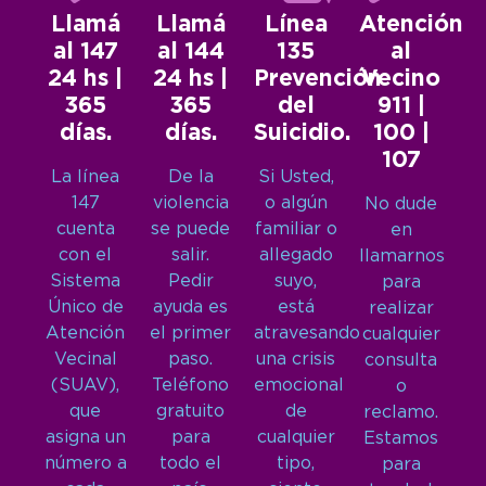
Llamá
Llamá
Línea
Atención
al 147
al 144
135
al
24 hs |
24 hs |
Prevención
Vecino
365
365
del
911 |
días.
días.
Suicidio.
100 |
107
La línea
De la
Si Usted,
147
violencia
o algún
No dude
cuenta
se puede
familiar o
en
con el
salir.
allegado
llamarnos
Sistema
Pedir
suyo,
para
Único de
ayuda es
está
realizar
Atención
el primer
atravesando
cualquier
Vecinal
paso.
una crisis
consulta
(SUAV),
Teléfono
emocional
o
que
gratuito
de
reclamo.
asigna un
para
cualquier
Estamos
número a
todo el
tipo,
para