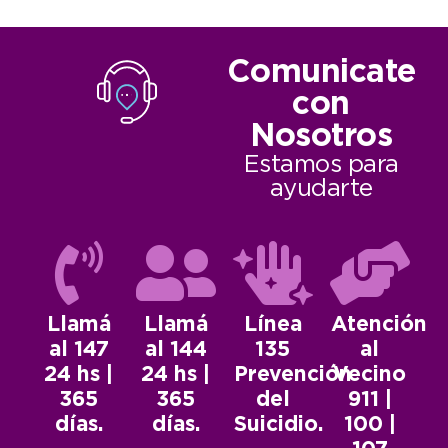
Comunicate
con
Nosotros
Estamos para
ayudarte
Llamá
Llamá
Línea
Atención
al 147
al 144
135
al
24 hs |
24 hs |
Prevención
Vecino
365
365
del
911 |
días.
días.
Suicidio.
100 |