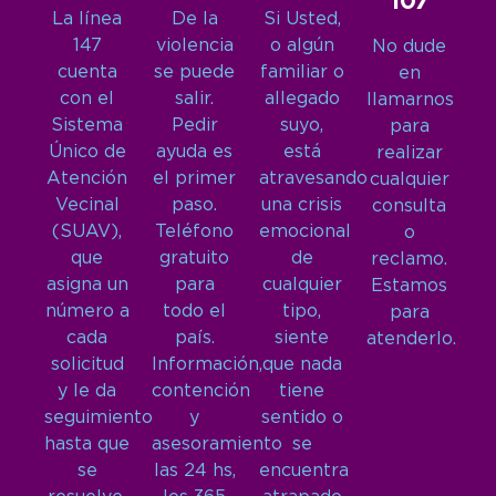
107
La línea
De la
Si Usted,
147
violencia
o algún
No dude
cuenta
se puede
familiar o
en
con el
salir.
allegado
llamarnos
Sistema
Pedir
suyo,
para
Único de
ayuda es
está
realizar
Atención
el primer
atravesando
cualquier
Vecinal
paso.
una crisis
consulta
(SUAV),
Teléfono
emocional
o
que
gratuito
de
reclamo.
asigna un
para
cualquier
Estamos
número a
todo el
tipo,
para
cada
país.
siente
atenderlo.
solicitud
Información,
que nada
y le da
contención
tiene
seguimiento
y
sentido o
hasta que
asesoramiento
se
se
las 24 hs,
encuentra