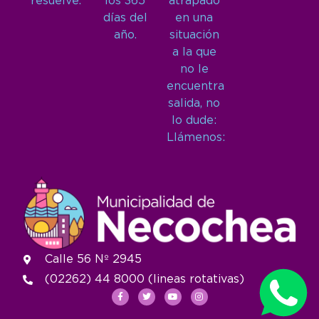
resuelve.
los 365
atrapado
días del
en una
año.
situación
a la que
no le
encuentra
salida, no
lo dude:
Llámenos:
Calle 56 Nº 2945
(02262) 44 8000 (lineas rotativas)