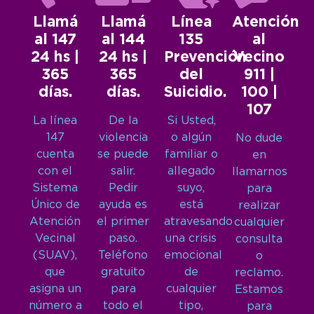
Llamá
Llamá
Línea
Atención
al 147
al 144
135
al
24 hs |
24 hs |
Prevención
Vecino
365
365
del
911 |
días.
días.
Suicidio.
100 |
107
La línea
De la
Si Usted,
147
violencia
o algún
No dude
cuenta
se puede
familiar o
en
con el
salir.
allegado
llamarnos
Sistema
Pedir
suyo,
para
Único de
ayuda es
está
realizar
Atención
el primer
atravesando
cualquier
Vecinal
paso.
una crisis
consulta
(SUAV),
Teléfono
emocional
o
que
gratuito
de
reclamo.
asigna un
para
cualquier
Estamos
número a
todo el
tipo,
para