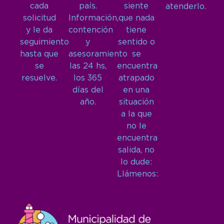
cada
país.
siente
atenderlo.
solicitud
Información,
que nada
y le da
contención
tiene
seguimiento
y
sentido o
hasta que
asesoramiento
se
se
las 24 hs,
encuentra
resuelve.
los 365
atrapado
días del
en una
año.
situación
a la que
no le
encuentra
salida, no
lo dude:
Llámenos: