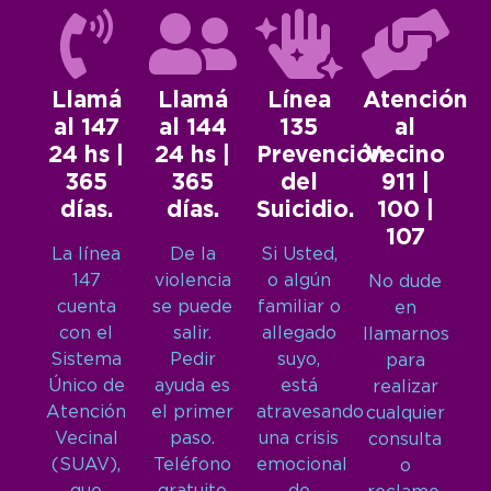
Llamá
Llamá
Línea
Atención
al 147
al 144
135
al
24 hs |
24 hs |
Prevención
Vecino
365
365
del
911 |
días.
días.
Suicidio.
100 |
107
La línea
De la
Si Usted,
147
violencia
o algún
No dude
cuenta
se puede
familiar o
en
con el
salir.
allegado
llamarnos
Sistema
Pedir
suyo,
para
Único de
ayuda es
está
realizar
Atención
el primer
atravesando
cualquier
Vecinal
paso.
una crisis
consulta
(SUAV),
Teléfono
emocional
o