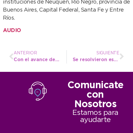
instituciones de Neuquén, Río Negro, provincia de
Buenos Aires, Capital Federal, Santa Fe y Entre
Ríos.
AUDIO
ANTERIOR
SIGUIENTE
Con el avance del colector cloacal se sigue dotando de infraestructura básica al barrio Norte
Se resolvieron este mes cientos de reclamos de agua y cloacas y se sigue con el mantenimiento diario
Comunicate
con
Nosotros
Estamos para
ayudarte