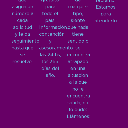
que
gratuito
de
reclamo.
asigna un
para
cualquier
Estamos
número a
todo el
tipo,
para
cada
país.
siente
atenderlo.
solicitud
Información,
que nada
y le da
contención
tiene
seguimiento
y
sentido o
hasta que
asesoramiento
se
se
las 24 hs,
encuentra
resuelve.
los 365
atrapado
días del
en una
año.
situación
a la que
no le
encuentra
salida, no
lo dude:
Llámenos: