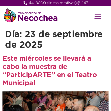
44-8000 (lineas rotativas)
147
Día:
23 de septiembre
de 2025
Este miércoles se llevará a
cabo la muestra de
“ParticipARTE” en el Teatro
Municipal