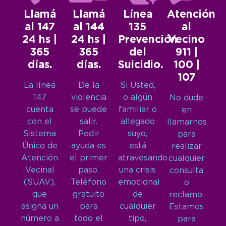
Llamá
Llamá
Línea
Atención
al 147
al 144
135
al
24 hs |
24 hs |
Prevención
Vecino
365
365
del
911 |
días.
días.
Suicidio.
100 |
107
La línea
De la
Si Usted,
147
violencia
o algún
No dude
cuenta
se puede
familiar o
en
con el
salir.
allegado
llamarnos
Sistema
Pedir
suyo,
para
Único de
ayuda es
está
realizar
Atención
el primer
atravesando
cualquier
Vecinal
paso.
una crisis
consulta
(SUAV),
Teléfono
emocional
o
que
gratuito
de
reclamo.
asigna un
para
cualquier
Estamos
número a
todo el
tipo,
para