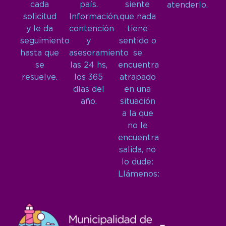
cada
país.
siente
atenderlo.
solicitud
Información,
que nada
y le da
contención
tiene
seguimiento
y
sentido o
hasta que
asesoramiento
se
se
las 24 hs,
encuentra
resuelve.
los 365
atrapado
días del
en una
año.
situación
a la que
no le
encuentra
salida, no
lo dude:
Llámenos: